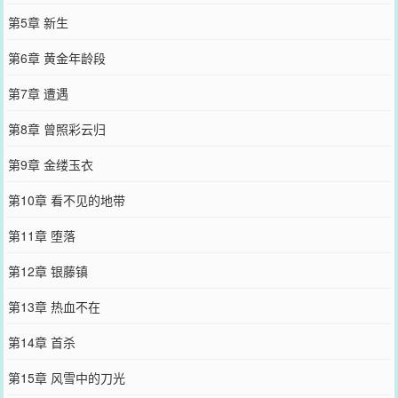
第5章 新生
第6章 黄金年龄段
第7章 遭遇
第8章 曾照彩云归
第9章 金缕玉衣
第10章 看不见的地带
第11章 堕落
第12章 银藤镇
第13章 热血不在
第14章 首杀
第15章 风雪中的刀光