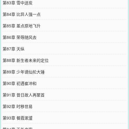
第83章 雪中送炭
第84章 比异人强一点
第85章 差点原地飞升
第86章 荣辱随风去
第87章 天纵
第88章 新生者未来的定位
第89章 少年谪仙抡大锤
第90章 初遇崔冲和
第91章 昔日故人再聚首
第92章 时移世易
第93章 餐霞漱瀣