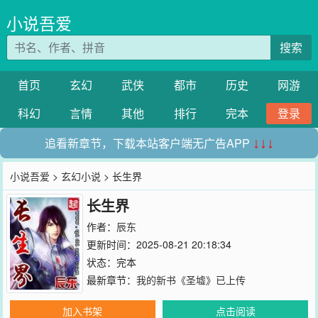
小说吾爱
搜索
首页
玄幻
武侠
都市
历史
网游
科幻
言情
其他
排行
完本
登录
追看新章节，下载本站客户端无广告APP
↓↓↓
小说吾爱
>
玄幻小说
> 长生界
长生界
作者：
辰东
更新时间：2025-08-21 20:18:34
状态：完本
最新章节：
我的新书《圣墟》已上传
加入书架
点击阅读