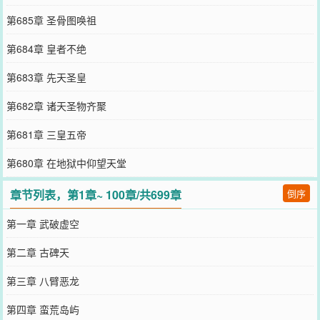
第685章 圣骨图唤祖
第684章 皇者不绝
第683章 先天圣皇
第682章 诸天圣物齐聚
第681章 三皇五帝
第680章 在地狱中仰望天堂
章节列表，第1章~ 100章/共699章
倒序
第一章 武破虚空
第二章 古碑天
第三章 八臂恶龙
第四章 蛮荒岛屿