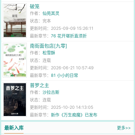
破笼
作者：
仙苑其灵
状态：完本
更新时间：2025-09-09 15:26:11
最新章节：
76 花开堪折直须折
南街面包店[九零]
作者：
松雪酥
状态：连载
更新时间：2026-06-21 10:57:49
最新章节：
81 小小的日常
普罗之主
作者：
沙拉古斯
状态：连载
更新时间：2025-10-20 14:13:05
最新章节：
新作《万生痴魔》已发布
最新入库
更多>>