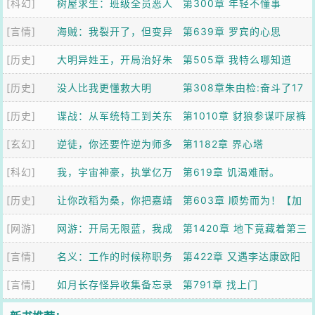
[科幻]
树屋求生：班级全员恶人
目我方言投了
第300章 年轻不懂事
[言情]
海贼：我裂开了，但变异
第639章 罗宾的心思
[历史]
天赋超强
大明异姓王，开局治好朱
第505章 我特么哪知道
[历史]
雄英！
没人比我更懂救大明
啊？我纯装的
第308章朱由检:奋斗了17
[历史]
谍战：从军统特工到关东
年，大明终于步入近代
第1010章 豺狼参谋吓尿裤
[玄幻]
军新星
逆徒，你还要忤逆为师多
子，小林阁下救命！
第1182章 界心塔
[科幻]
少次？
我，宇宙神豪，执掌亿万
第619章 饥渴难耐。
[历史]
星域！
让你改稻为桑，你把嘉靖
第603章 顺势而为！【加
[网游]
气懵了！
网游：开局无限蓝，我成
更】
第1420章 地下竟藏着第三
[言情]
神级法师
名义：工作的时候称职务
座育苗棚
第422章 又遇李达康欧阳
[言情]
如月长存怪异收集备忘录
菁
第791章 找上门