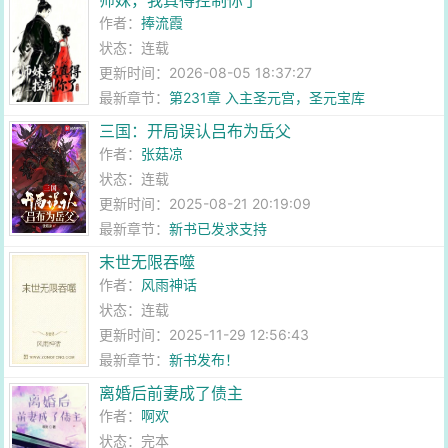
师妹，我真得控制你了
作者：
捧流霞
状态：连载
更新时间：2026-08-05 18:37:27
最新章节：
第231章 入主圣元宫，圣元宝库
三国：开局误认吕布为岳父
作者：
张菇凉
状态：连载
更新时间：2025-08-21 20:19:09
最新章节：
新书已发求支持
末世无限吞噬
作者：
风雨神话
状态：连载
更新时间：2025-11-29 12:56:43
最新章节：
新书发布！
离婚后前妻成了债主
作者：
啊欢
状态：完本