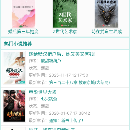
婚后第三年她变
Z世代艺术家
苟在武道世界成
心了
圣
热门小说推荐
嫁给糙汉猎户后，她又美又有钱！
作者：
酸甜糖葫芦
状态：连载
更新时间：2025-11-17 12:17:50
最新章节：
第三百二十八章 放眼京城(大结局)
电影世界大盗
作者：
七只跳蚤
状态：连载
更新时间：2026-01-07 17:38:42
最新章节：
通知：新书上传了！