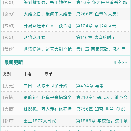
[玄幻]
签到就变强，宗主她很狂
第46章 你才是被追杀的那
[玄幻]
大婚之日，我阉了未婚妻
个
第266章 血毒的来历！
[玄幻]
的白月光
开局互送未亡人：获金刚
第104章 家书寄回去
[玄幻]
不坏神功
从铬龙开始
第116章 喘息的时间
[武侠]
鸡汤悟道，诸天大能全跪
第11章 两家死磕，我在旁
了
边吃瓜升级
最新更新
更多>>
类别
书名
章节
[历史]
三国：从陈王世子开始
第494章 再等
[言情]
别脑补！我真是来搞垮全
第210章：恶心人，谁不会
[言情]
家的
综影视：万人迷在修罗场
第756章 知否 墨兰（76）
[都市]
杀疯了
重生1977大时代
第1963章 年夜饭，这个项