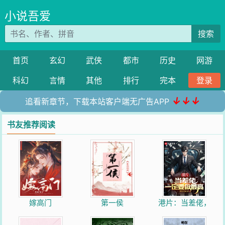
小说吾爱
搜索
首页
玄幻
武侠
都市
历史
网游
科幻
言情
其他
排行
完本
登录
↓↓↓
追看新章节，下载本站客户端无广告APP
书友推荐阅读
嫁高门
第一侯
港片：当差佬，
一定要做最高