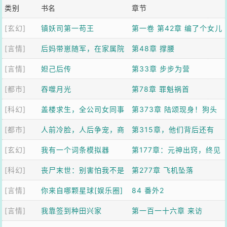
类别
书名
章节
[玄幻]
镇妖司第一苟王
第一卷 第42章 编了个女儿
[言情]
后妈带崽随军，在家属院
国故事，虎妖全信了
第48章 撑腰
[言情]
成团宠了
妲己后传
第33章 步步为营
[都市]
吞噬月光
第78章 罪魁祸首
[科幻]
盖楼求生，全公司女同事
第373章 陆颂现身！狗头
[都市]
求我带飞
人前冷脸，人后争宠，商
人？
第315章，他们背后还有
[玄幻]
队他日日求复婚
我有一个词条模拟器
人！
第177章：元神出窍，终见
[科幻]
丧尸末世：别害怕我不是
天刀
第277章 飞机坠落
[言情]
什么好人
你来自哪颗星球[娱乐圈]
84 番外2
[言情]
我靠签到种田兴家
第一百一十六章 来访