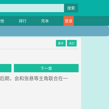
搜索
其他
排行
完本
登录
换手
关灯
下一章
后期，会和张悬等主角联合在一