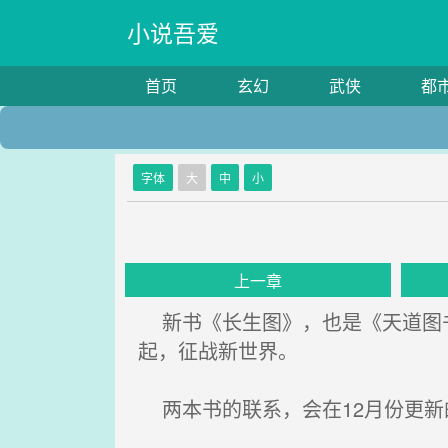
小说吾爱
首页
玄幻
武侠
都
字体
大
中
小
上一章
新书《长生图》，也是《天道图书
起，征战新世界。
两本书的联系，会在12月份更新