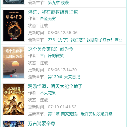
最新章节：
第九章 夜袭
洪荒：我在截教结算证道
作者：
吾道无穷
状态：连载
更新时间：08-05 12:55:06
最新章节：
275（万字）我仁慈？我刚斩了红云！谋业
火红莲！白蛇浮生！混沌会诸圣！
这个美食家以时间为食
作者：
三百斤的微笑
状态：连载
更新时间：08-06 17:14:20
最新章节：
第139章 未来日记
鸡汤悟道，诸天大能全跪了
作者：
不灭花果
状态：连载
更新时间：07-10 01:41:53
最新章节：
第11章 两家死磕，我在旁边吃瓜升级
万古鸿蒙帝尊