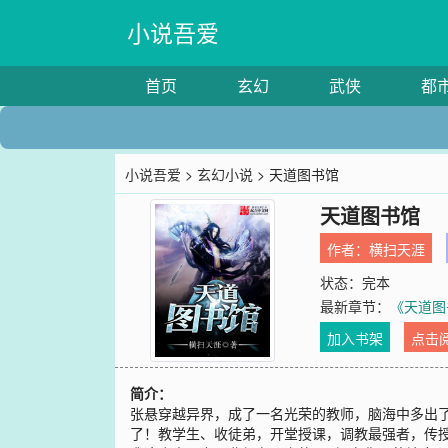
小说吾爱
首页
玄幻
武侠
都
小说吾爱
>
玄幻小说
> 天道图书馆
天道图书馆
作者：
横扫天涯
状态：完本
最新章节：
《天道图
加入书架
点击
简介：
张悬穿越异界，成了一名光荣的教师，脑海中多出
了！教学生、收徒弟，开堂授课，调教最强者，传授