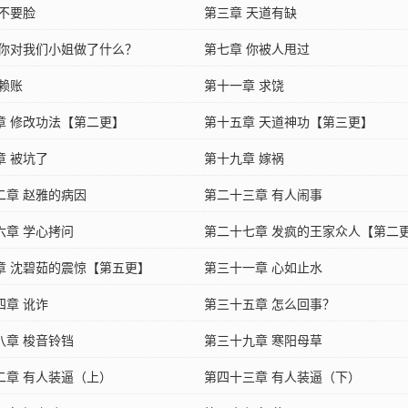
 不要脸
第三章 天道有缺
 你对我们小姐做了什么？
第七章 你被人甩过
 赖账
第十一章 求饶
章 修改功法【第二更】
第十五章 天道神功【第三更】
章 被坑了
第十九章 嫁祸
二章 赵雅的病因
第二十三章 有人闹事
六章 学心拷问
第二十七章 发疯的王家众人【第二
章 沈碧茹的震惊【第五更】
第三十一章 心如止水
四章 讹诈
第三十五章 怎么回事？
八章 梭音铃铛
第三十九章 寒阳母草
二章 有人装逼（上）
第四十三章 有人装逼（下）