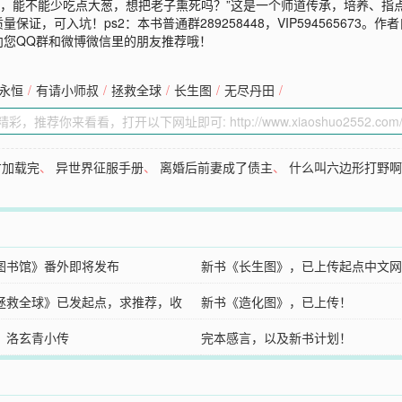
君，能不能少吃点大葱，想把老子熏死吗？”这是一个师道传承，培养、指点
，可入坑！ps2：本书普通群289258448，VIP594565673。
向您QQ群和微博微信里的朋友推荐哦！
永恒
/
有请小师叔
/
拯救全球
/
长生图
/
无尽丹田
/
才加载完
、
异世界征服手册
、
离婚后前妻成了债主
、
什么叫六边形打野
图书馆》番外即将发布
新书《长生图》，已上传起点中文网
拯救全球》已发起点，求推荐，收
新书《造化图》，已上传！
，洛玄青小传
完本感言，以及新书计划！