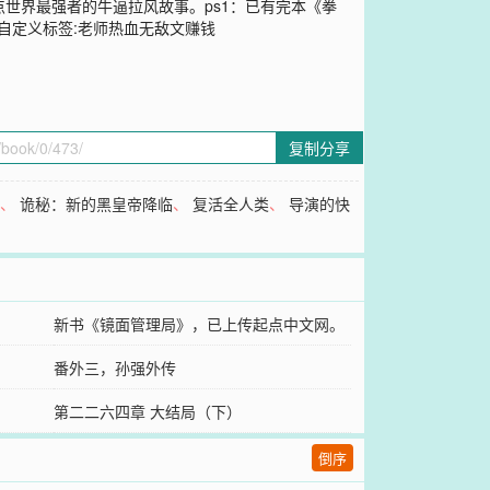
世界最强者的牛逼拉风故事。ps1：已有完本《拳
作者自定义标签:老师热血无敌文赚钱
复制分享
啊
、
诡秘：新的黑皇帝降临
、
复活全人类
、
导演的快
新书《镜面管理局》，已上传起点中文网。
番外三，孙强外传
第二二六四章 大结局（下）
倒序