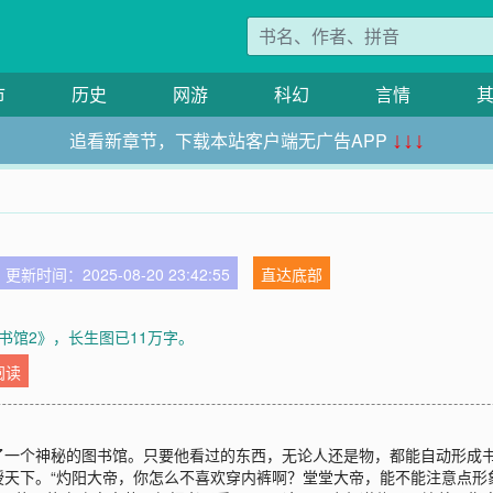
市
历史
网游
科幻
言情
追看新章节，下载本站客户端无广告APP
↓↓↓
更新时间：2025-08-20 23:42:55
直达底部
书馆2》，长生图已11万字。
阅读
了一个神秘的图书馆。只要他看过的东西，无论人还是物，都能自动形成
天下。“灼阳大帝，你怎么不喜欢穿内裤啊？堂堂大帝，能不能注意点形象