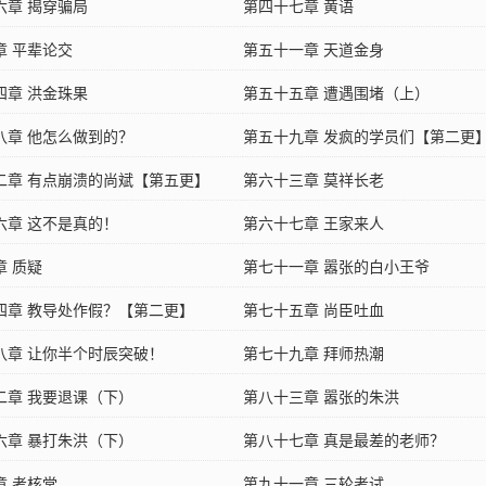
六章 揭穿骗局
第四十七章 黄语
章 平辈论交
第五十一章 天道金身
四章 洪金珠果
第五十五章 遭遇围堵（上）
八章 他怎么做到的？
第五十九章 发疯的学员们【第二更
二章 有点崩溃的尚斌【第五更】
第六十三章 莫祥长老
六章 这不是真的！
第六十七章 王家来人
章 质疑
第七十一章 嚣张的白小王爷
四章 教导处作假？【第二更】
第七十五章 尚臣吐血
八章 让你半个时辰突破！
第七十九章 拜师热潮
二章 我要退课（下）
第八十三章 嚣张的朱洪
六章 暴打朱洪（下）
第八十七章 真是最差的老师？
章 考核堂
第九十一章 三轮考试