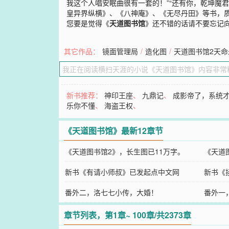
我这个人唱安眠曲很有一套的！”“还有你，乾坤魔
皇异界纵横》、《八神庵》、《无尽丹田》等书，质量保证
您要是觉得《
天道图书馆
》还不错的话请不要忘记
其它作品：
镜面管理局
/
造化图
/
天道图书馆2天命
新书推荐：
神印王座
、
九鼎记
、
成影帝了，系统
乐你不懂
、
海盗王权
、
《天道图书馆》最新12章节
《天道图书馆2》，长生图已11万字。
《天道
新书《有请小师叔》已发起点中文网
新书《
番外二，洛七七小传，大婚！
藏！
番外一
章节列表，第1章~ 100章/共2373章