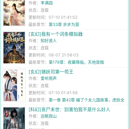
作者：
李满园
状态：连载
更新时间：07-10 01:41:52
最新章节：
第33章 步步为营
[玄幻]我有一个词条模拟器
作者：
知好道人
状态：连载
更新时间：08-07 21:58:03
最新章节：
第179章：夜幕降临，天地皆暗
[玄幻]镇妖司第一苟王
作者：
爱听雨声
状态：连载
更新时间：07-10 01:41:56
最新章节：
第一卷 第42章 编了个女儿国故事，虎妖全
信了
[科幻]丧尸末世：别害怕我不是什么好人
作者：
远眺观山
状态：连载