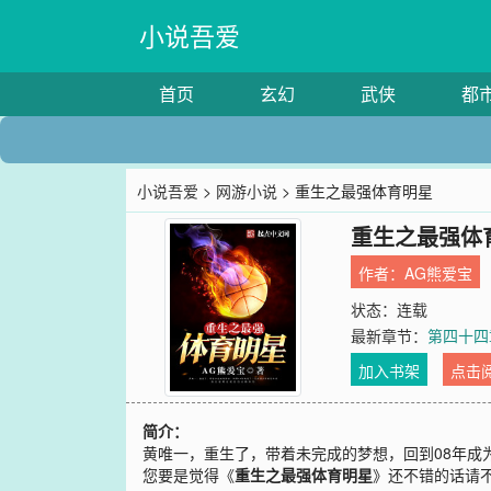
小说吾爱
首页
玄幻
武侠
都
小说吾爱
>
网游小说
> 重生之最强体育明星
重生之最强体
作者：
AG熊爱宝
状态：连载
最新章节：
第四十四
加入书架
点击
简介：
黄唯一，重生了，带着未完成的梦想，回到08年成
您要是觉得《
重生之最强体育明星
》还不错的话请