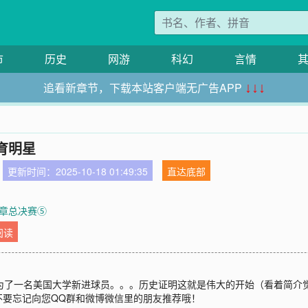
市
历史
网游
科幻
言情
追看新章节，下载本站客户端无广告APP
↓↓↓
育明星
更新时间：2025-10-18 01:49:35
直达底部
章总决赛⑤
阅读
为了一名美国大学新进球员。。。历史证明这就是伟大的开始（看着简介
不要忘记向您QQ群和微博微信里的朋友推荐哦！