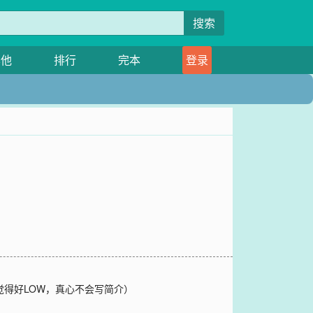
搜索
其他
排行
完本
登录
觉得好LOW，真心不会写简介）