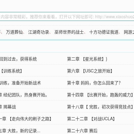
将
、
万道葬仙
、
江湖奇功录
、
巫师世界的战士
、
十方功德证我道
、
网游
 回到过去，获得系统
第二章 【星光系统】}
 【训练系统】
第六章 【USC之旅开始】
 训练，准备开始新战术
第十章 妈妈，你怎么回来了？
章 经纪团队，热身赛开始。
第十四章 【比赛开始，跑轰的威力
章 揭幕战
第十八章【 完胜，初次获得竞技点
一章 【走向伟大的刷子之路】
第二十二章 【对战UCLA】
章 大胜，新的记录...
第二十六章 赛后