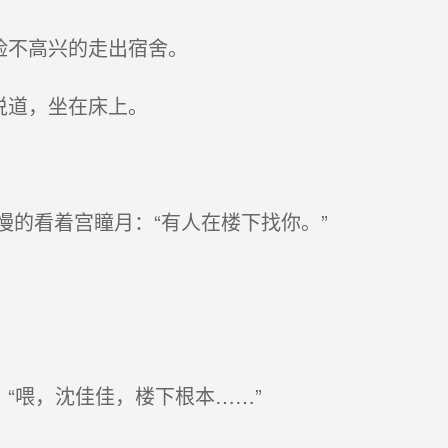
脸不高兴的走出宿舍。
说道，坐在床上。
的看着宫瞳月：“有人在楼下找你。”
“喂，沈佳佳，楼下根本……”