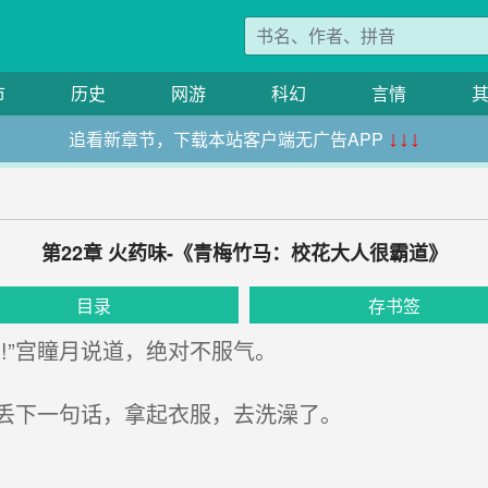
市
历史
网游
科幻
言情
追看新章节，下载本站客户端无广告APP
↓↓↓
第22章 火药味-《青梅竹马：校花大人很霸道》
目录
存书签
!”宫瞳月说道，绝对不服气。
漠丢下一句话，拿起衣服，去洗澡了。