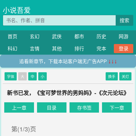
小说吾爱
搜索
首页
玄幻
武侠
都市
历史
网游
科幻
言情
其他
排行
完本
登录
追看新章节，下载本站客户端无广告APP
↓↓↓
字体
大
中
小
换手
关灯
新书已发，《宝可梦世界的男妈妈》-《次元论坛》
上一章
目录
存书签
下一章
第(1/3)页