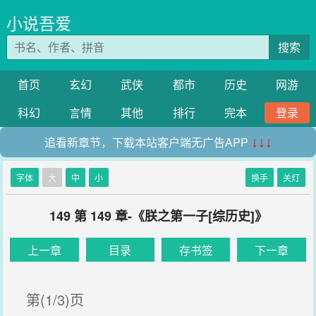
小说吾爱
搜索
首页
玄幻
武侠
都市
历史
网游
科幻
言情
其他
排行
完本
登录
追看新章节，下载本站客户端无广告APP
↓↓↓
字体
大
中
小
换手
关灯
149 第 149 章-《朕之第一子[综历史]》
上一章
目录
存书签
下一章
第(1/3)页