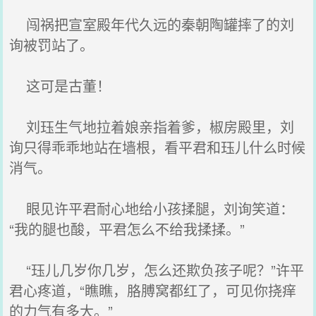
闯祸把宣室殿年代久远的秦朝陶罐摔了的刘
询被罚站了。
这可是古董！
刘珏生气地拉着娘亲指着爹，椒房殿里，刘
询只得乖乖地站在墙根，看平君和珏儿什么时候
消气。
眼见许平君耐心地给小孩揉腿，刘询笑道：
“我的腿也酸，平君怎么不给我揉揉。”
“珏儿几岁你几岁，怎么还欺负孩子呢？”许平
君心疼道，“瞧瞧，胳膊窝都红了，可见你挠痒
的力气有多大。”