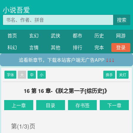
小说吾爱
搜索
首页
玄幻
武侠
都市
历史
网游
科幻
言情
其他
排行
完本
登录
追看新章节，下载本站客户端无广告APP
↓↓↓
字体
大
中
小
换手
关灯
16 第 16 章-《朕之第一子[综历史]》
上一章
目录
存书签
下一章
第(1/3)页