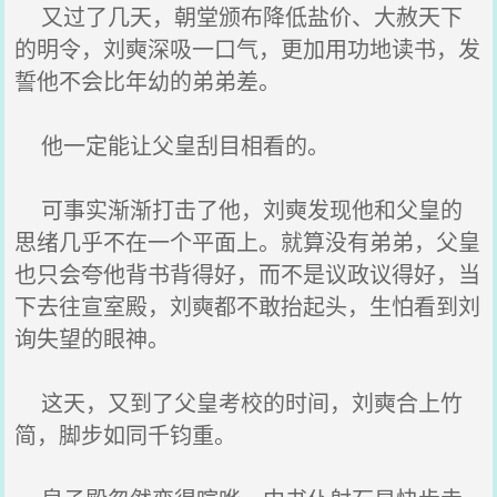
又过了几天，朝堂颁布降低盐价、大赦天下
的明令，刘奭深吸一口气，更加用功地读书，发
誓他不会比年幼的弟弟差。
他一定能让父皇刮目相看的。
可事实渐渐打击了他，刘奭发现他和父皇的
思绪几乎不在一个平面上。就算没有弟弟，父皇
也只会夸他背书背得好，而不是议政议得好，当
下去往宣室殿，刘奭都不敢抬起头，生怕看到刘
询失望的眼神。
这天，又到了父皇考校的时间，刘奭合上竹
简，脚步如同千钧重。