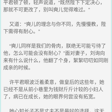
平君顿了顿，轻声说道，“既然陛下下定决心，
那就不可更改了，别叫奭儿觉得难过。”
又道：“奭儿的理念与你不同，先慢慢教，陛
下需得有耐心。”
“奭儿同样是我们的骨肉，朕绝无可能亏待了
他，怎么可能会没有耐心？”面对妻子，刘询向
来有什么说什么，他翻了个身，絮絮叨叨如同刚
成亲的时候。
许平君眼波泛着柔意，做皇后的这些年，她
已经不是从前小巷里为钱财斤斤计较的小妇人
了，病已在成长，她的眼界何尝没有拓宽。
她心知长子不是丈夫不是最好的选择，这无