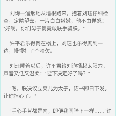
刘询一溜烟地从墙根跑来，抱着刘珏仔细检
查，定睛望去，一片白白嫩嫩，他不由佯怒：
“好啊，你们母子俩竟敢联手骗朕。”
许平君乐得倒在榻上，刘珏也乐得爬到一
边，慢慢打了个哈欠。
刘珏睡着以后，许平君给刘询揉起太阳穴，
声音又低又温柔：“陛下决定好了吗？”
“嗯，朕决议立奭儿为太子，诏书即日下发。
让你担心了。”
“手心手背都是肉，即便我同陛下一样……”许