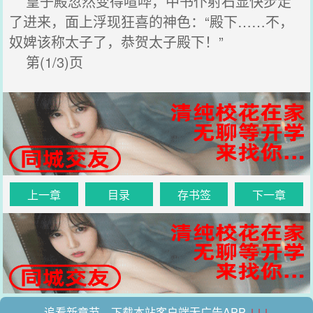
皇子殿忽然变得喧哗，中书仆射石显快步走
了进来，面上浮现狂喜的神色：“殿下……不，
奴婢该称太子了，恭贺太子殿下！”
第(1/3)页
上一章
目录
存书签
下一章
追看新章节，下载本站客户端无广告APP
↓↓↓