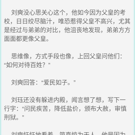
刘奭没心思关心这个，他如今因为父皇的考
校，日日绞尽脑汁，唯恐惹得父皇不高兴，尤其
是经过与弟弟的对比，他沮丧地发现，弟弟方方
面面都更像父皇。
思维像，方式手段也像，上回父皇问他们：
“如何对待百姓？”
刘奭回答：“爱民如子。”
刘珏还没有躲进内殿，闻言想了想，写下一
行字：“问民疾苦，降低盐价，颁布大赦，审慎
刑狱。”
刘奭怔怔地看着，简直惊为天人。他是因为