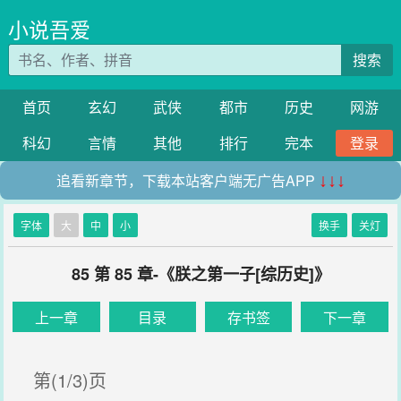
小说吾爱
搜索
首页
玄幻
武侠
都市
历史
网游
科幻
言情
其他
排行
完本
登录
追看新章节，下载本站客户端无广告APP
↓↓↓
字体
大
中
小
换手
关灯
85 第 85 章-《朕之第一子[综历史]》
上一章
目录
存书签
下一章
第(1/3)页