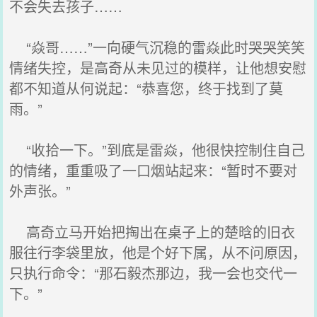
不会失去孩子……
“焱哥……”一向硬气沉稳的雷焱此时哭哭笑笑
情绪失控，是高奇从未见过的模样，让他想安慰
都不知道从何说起：“恭喜您，终于找到了莫
雨。”
“收拾一下。”到底是雷焱，他很快控制住自己
的情绪，重重吸了一口烟站起来：“暂时不要对
外声张。”
高奇立马开始把掏出在桌子上的楚晗的旧衣
服往行李袋里放，他是个好下属，从不问原因，
只执行命令：“那石毅杰那边，我一会也交代一
下。”