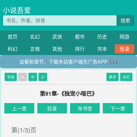
小说吾爱
搜索
首页
玄幻
武侠
都市
历史
网游
科幻
言情
其他
排行
完本
登录
追看新章节，下载本站客户端无广告APP
↓↓↓
字体
大
中
小
换手
关灯
第91章-《独宠小哑巴》
上一章
目录
存书签
下一章
第(1/3)页