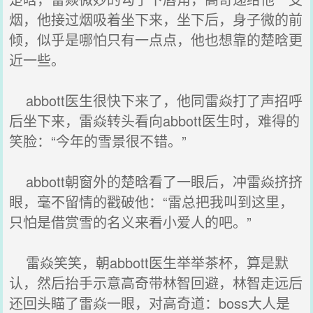
烟，他接过烟吸着坐下来，坐下后，身子微的前
倾，似乎是哪怕只有一点点，他也想靠的楚晗更
近一些。
abbott医生很快下来了，他同雷焱打了声招呼
后坐下来，雷焱转头看向abbott医生时，难得的
笑脸：“今年的雪景很不错。”
abbott朝窗外的楚晗看了一眼后，冲雷焱挤挤
眼，毫不留情的戳破他：“雷总把我叫到这里，
只怕是借赏雪的名义来看小爱人的吧。”
雷焱笑笑，朝abbott医生举举茶杯，算是默
认，然后抬手示意高奇带林智回避，林智走远后
还回头瞄了雷焱一眼，对高奇道：boss大人是