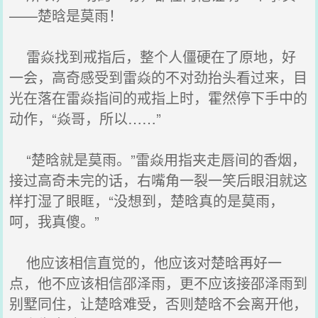
——楚晗是莫雨！
雷焱找到戒指后，整个人僵硬在了原地，好
一会，高奇感受到雷焱的不对劲抬头看过来，目
光在落在雷焱指间的戒指上时，霍然停下手中的
动作，“焱哥，所以……”
“楚晗就是莫雨。”雷焱用指夹走唇间的香烟，
接过高奇未完的话，右嘴角一裂一笑后眼泪就这
样打湿了眼眶，“没想到，楚晗真的是莫雨，
呵，我真傻。”
他应该相信直觉的，他应该对楚晗再好一
点，他不应该相信邵泽雨，更不应该接邵泽雨到
别墅同住，让楚晗难受，否则楚晗不会离开他，