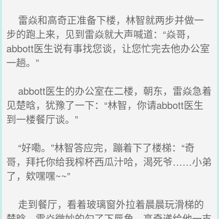
雷焱和高奇正准备下楼，林智就两步并做一
步的跑上来，见到雷焱就大声喊道：“焱哥，
abbott医生说有事找您谈，让您忙完去他办公室
一趟。”
abbott医生的办公室在二楼，朝东，雷焱急着
见楚晗，犹豫了一下：“林智，你请abbott医生
到一楼餐厅谈。”
“好嘞。”林智答应完，蹦着下了楼梯：“奇
哥，拜托你给我榨杯西瓜汁哈，渴死爷……小弟
了，欸嘿嘿~~”
走到餐厅，看着玻璃窗外拉着晨晨玩滑梯的
楚晗，雷焱微妙的勾了下唇角，高奇递给他一支