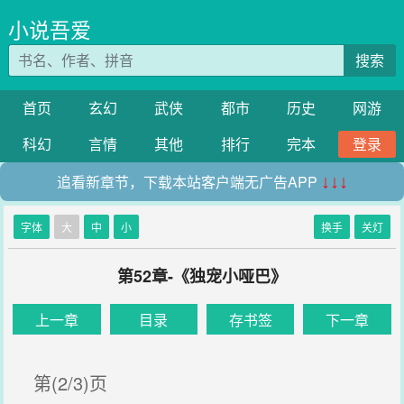
小说吾爱
搜索
首页
玄幻
武侠
都市
历史
网游
科幻
言情
其他
排行
完本
登录
追看新章节，下载本站客户端无广告APP
↓↓↓
字体
大
中
小
换手
关灯
第52章-《独宠小哑巴》
上一章
目录
存书签
下一章
第(2/3)页