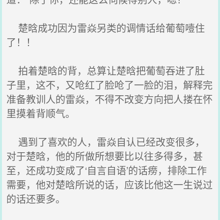
楚晗成功因为雷焱另类的调情话给葡萄噎住
了！！
拍着楚晗的背，总算让楚晗把葡萄吞进了肚
子里，这不，又呛红了脸呛了一脸的泪，解释完
准备教训人的雷焱，不得不改变方向把人搂在怀
里摸着背顺气。
遇到了喜欢的人，雷焱自认已经改变很多，
对于楚晗，他的所做所想要比以往多得多，甚
至，还成功变成了‘自言自语’的话痨，排除工作
需要，他对楚晗所说的话，应该比他这一生说过
的话还要多。