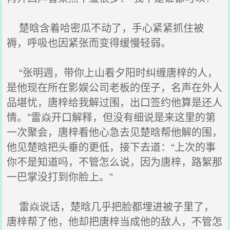
楚晗含着哈密瓜不动了，手心紧紧抓住被
褥，呼吸也因紧张而变得缓慢轻弱。
“张明週，带你上山看夕阳时纠缠唐梓的人，
是他现在所在影娱公司老板的侄子，名声在外人
品堪忧，唐梓给我解过围，出口签约他算是还人
情。”雷焱开口解释，但没有细说是来这里的第
一次聚会，唐梓看他心急去见楚晗帮他解的围，
他见楚晗把头垂的更低，接下去道：“上次的事
你不是知道吗，不管怎么说，因为唐梓，路絮那
一巴掌没打到你脸上。”
雷焱说话，楚晗几乎把脸都埋进被子里了，
唐梓帮了他，他却把唐梓当成他的敌人，不管怎