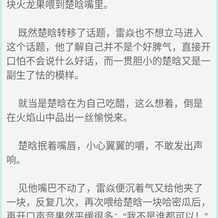
块火龙果喂到楚晗嘴里。
既然楚晗转移了话题，雷焱也不想立马进入
这个话题，他了解自己并不是个好脾气，直接开
口怕不会说什么好话，而一贯胆小的楚晗又是一
副生了怯的模样。
就当是楚晗在为自己吃醋，这么想着，倒是
在火焰山中品出一丝愉悦来。
楚晗抿着嘴唇，小心翼翼的嚼，不敢发出声
响。
见他嘴巴不动了，雷焱便沉着气又给他夹了
一块，反复几次，再次喂给楚晗一块哈密瓜后，
再开口声音果然平缓很多：“我不是谁都可以！”