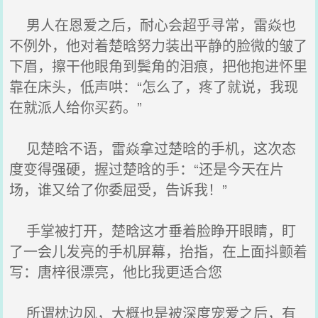
男人在恩爱之后，耐心会超乎寻常，雷焱也
不例外，他对着楚晗努力装出平静的脸微的皱了
下眉，擦干他眼角到鬓角的泪痕，把他抱进怀里
靠在床头，低声哄：“怎么了，疼了就说，我现
在就派人给你买药。”
见楚晗不语，雷焱拿过楚晗的手机，这次态
度变得强硬，握过楚晗的手：“还是今天在片
场，谁又给了你委屈受，告诉我！”
手掌被打开，楚晗这才垂着脸睁开眼睛，盯
了一会儿发亮的手机屏幕，抬指，在上面抖颤着
写：唐梓很漂亮，他比我更适合您
所谓枕边风，大概也是被深度宠爱之后，有