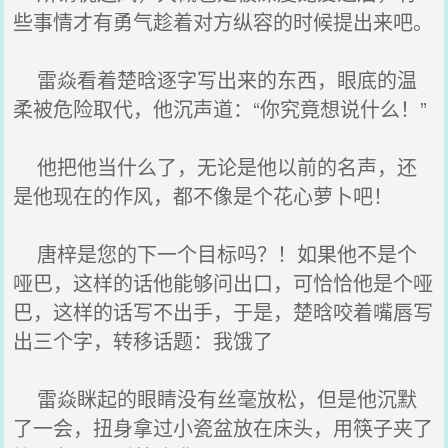
些事情才有勇气趁着对方纵容的时候提出来吧。
雷焱看着楚晗逐字写出来的东西，眼底的温
柔被危险取代，他沉声道：“你究竟想说什么！”
他把他当什么了，无论是他以前的名声，还
是他现在的作风，都不像是个花心萝卜吧！
唐梓是您的下一个目标吗？！如果他不是个
哑巴，这样的话他能够问出口，可恰恰他是个哑
巴，这样的话写不出手，于是，楚晗咬着嘴唇写
出三个字，转移话题：我饿了
雷焱眯起的眼睛没有丝毫放松，但是他沉默
了一会，扭身拿过小瓷盆放在床头，用筷子夹了