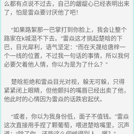
么都有点说不过去，自己的龌龊心已经表明出来
了，怕是雷焱要讨厌他了吧！
“如果路絮那一巴掌打到你脸上，我会让整个
路家在k城混不下去。”雷焱这才挑起楚晗的下
巴，目光犀利，语气坚定：“而在天晟给唐梓一
个一线的位置，不过我一句话的事情，所以我何
必要欠着他人情，你以为是为了什么？”
楚晗拒绝和雷焱目光对视，躲无可躲，只得
紧紧闭上眼睛，但他颤抖的嘴唇已经出卖了他，
他此时的心情因为雷焱的话跌宕起伏。
“或者，你以为我身份低，面子不值钱。”雷焱
这次直接用手捏了颗葡萄，喂进楚晗嘴里，沉声
道：“除了你，还能这么伺候得别人，嗯？”