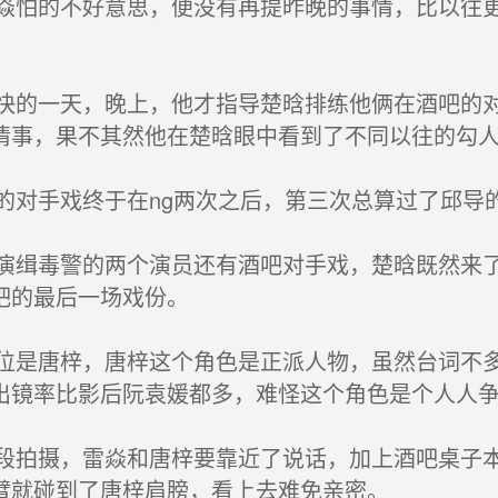
怕的不好意思，便没有再提昨晚的事情，比以往更
的一天，晚上，他才指导楚晗排练他俩在酒吧的对
情事，果不其然他在楚晗眼中看到了不同以往的勾
对手戏终于在ng两次之后，第三次总算过了邱导
缉毒警的两个演员还有酒吧对手戏，楚晗既然来了
吧的最后一场戏份。
是唐梓，唐梓这个角色是正派人物，虽然台词不多
出镜率比影后阮袁媛都多，难怪这个角色是个人人
拍摄，雷焱和唐梓要靠近了说话，加上酒吧桌子本
臂就碰到了唐梓肩膀，看上去难免亲密。