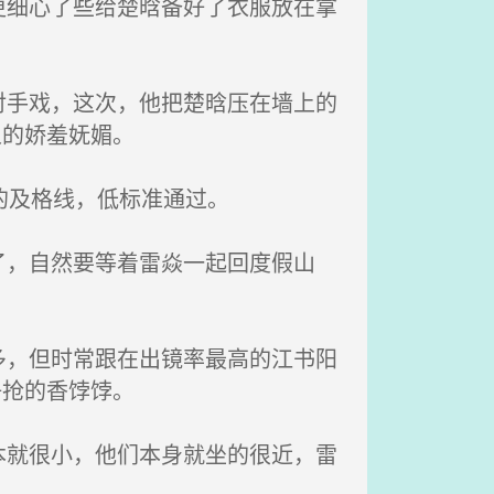
细心了些给楚晗备好了衣服放在拿
手戏，这次，他把楚晗压在墙上的
人的娇羞妩媚。
的及格线，低标准通过。
，自然要等着雷焱一起回度假山
，但时常跟在出镜率最高的江书阳
争抢的香饽饽。
就很小，他们本身就坐的很近，雷