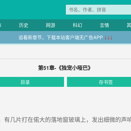
市
历史
网游
科幻
言情
追看新章节，下载本站客户端无广告APP
↓↓↓
第51章-《独宠小哑巴》
目录
存书签
有几片打在偌大的落地窗玻璃上，发出细微的声