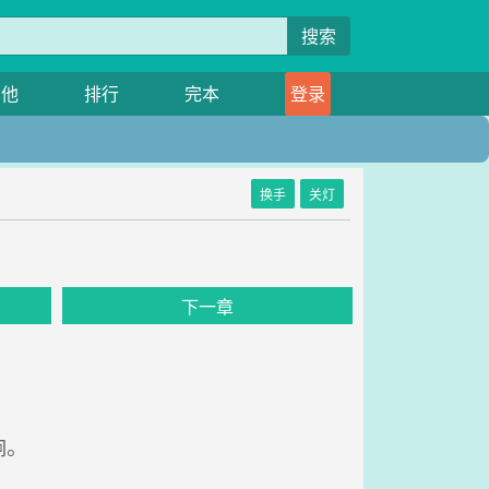
搜索
其他
排行
完本
登录
换手
关灯
下一章
响。