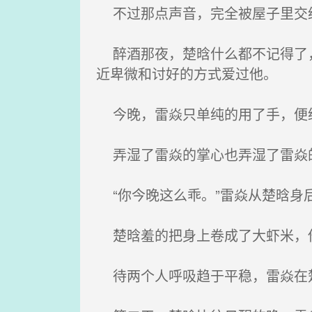
不过那点声音，完全被屋子里交
醉酒那夜，楚晗什么都不记得了，
近卑微和讨好的方式爱过他。
今晚，雷焱只单纯的用了手，便
弄湿了雷焱的掌心也弄湿了雷焱的
“你今晚这么乖。”雷焱从楚晗身
楚晗羞的把身上卷成了大虾米，他
待两个人呼吸趋于平稳，雷焱在