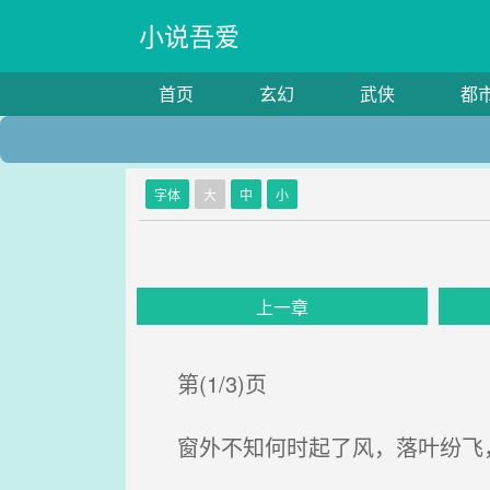
小说吾爱
首页
玄幻
武侠
都
字体
大
中
小
上一章
第(1/3)页
窗外不知何时起了风，落叶纷飞，