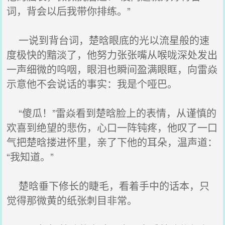
词，背会以后我带你排练。”
一说到背台词，楚晗眼底的光以流星般的速
度极快的黯淡了，他努力张张嘴从喉咙深处发出
一声细微的呜咽，眼泪也瞬间盈满眼眶，向雷焱
示意他不会说话的事实：我是个哑巴。
“傻瓜！”雷焱看到楚晗脸上的表情，从谨慎的
欢喜到绝望的悲伤，心口一阵钝疼，他叹了一口
气把楚晗搂进怀里，亲了下他的耳朵，温声道：
“我知道。”
楚晗垂下修长的睫毛，看着手中的话本，只
觉得那微黄的纸张刺目非常。