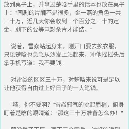
放到桌子上，并拿过楚晗手里的话本也放在桌子
上：“国剧的片酬不是很多，金一燕的角色一共
三十万，近几天你会收到一个百分之三十的定
金，剩下的要等电影杀青才能结。”
说着，雷焱站起身来，刚开口要去换衣服，
只见楚晗也急急从沙发上站起来，冲他摇摇头后
拿手机写道：我不要钱。
对雷焱的区区三十万，对楚晗来说可是足以
让他获得自由过上好日子的一大笔钱。
“啧，你不要啊？”雷焱邪气的挑起眉梢，俯身
盯着楚晗的眼睛道：“那这三十万准备怎么办！”