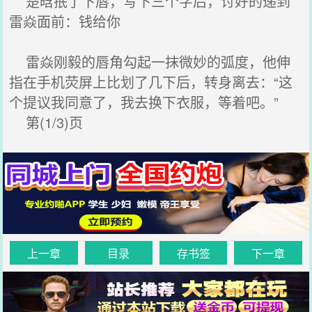
楚晗抿了下唇，写下三个字后，讨好的递到
雷焱面前：钱给你
雷焱刚毅的唇角勾起一抹微妙的弧度，他伸
指在手机荧屏上比划了几下后，转身离去：“这
个提议我同意了，我去换下衣服，等着吧。”
第(1/3)页
上一章
目录
存书签
下一章