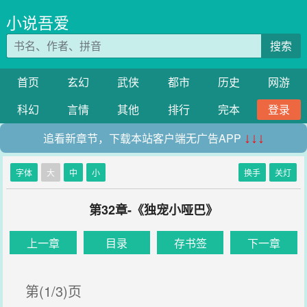
小说吾爱
搜索
首页
玄幻
武侠
都市
历史
网游
科幻
言情
其他
排行
完本
登录
追看新章节，下载本站客户端无广告APP
↓↓↓
字体
大
中
小
换手
关灯
第32章-《独宠小哑巴》
上一章
目录
存书签
下一章
第(1/3)页