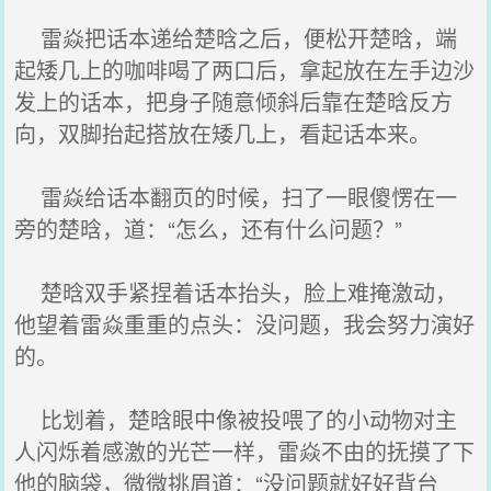
雷焱把话本递给楚晗之后，便松开楚晗，端
起矮几上的咖啡喝了两口后，拿起放在左手边沙
发上的话本，把身子随意倾斜后靠在楚晗反方
向，双脚抬起搭放在矮几上，看起话本来。
雷焱给话本翻页的时候，扫了一眼傻愣在一
旁的楚晗，道：“怎么，还有什么问题？”
楚晗双手紧捏着话本抬头，脸上难掩激动，
他望着雷焱重重的点头：没问题，我会努力演好
的。
比划着，楚晗眼中像被投喂了的小动物对主
人闪烁着感激的光芒一样，雷焱不由的抚摸了下
他的脑袋，微微挑眉道：“没问题就好好背台