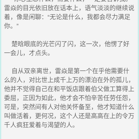
雷焱的目光依旧放在话本上，语气淡淡的继续说
着，像是闲聊：“无论是什么，我都会尽力满足
你。”
楚晗眼底的光芒闪了闪，这一次，他愣了好
一会儿，才点头。
自从双亲离世，雷焱是第一个在乎他需要什
么的人，对比世上成千上万的漂泊在外的孤儿，
他并不觉得自己在和平饭店跟着伯父做工算得上
委屈，正因为如此，他才会不怕辛苦任劳任怨，
可是，突然间有人对他关怀备至，他才知道什么
叫做活着，更何况，这个人还是高高在上的令万
千人疯狂爱着与渴望的人。