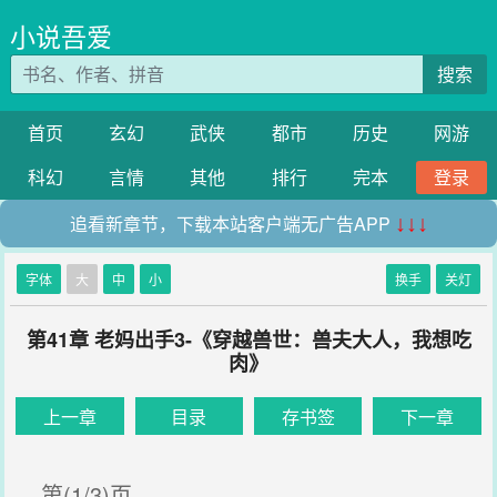
小说吾爱
搜索
首页
玄幻
武侠
都市
历史
网游
科幻
言情
其他
排行
完本
登录
追看新章节，下载本站客户端无广告APP
↓↓↓
字体
大
中
小
换手
关灯
第41章 老妈出手3-《穿越兽世：兽夫大人，我想吃
肉》
上一章
目录
存书签
下一章
第(1/3)页