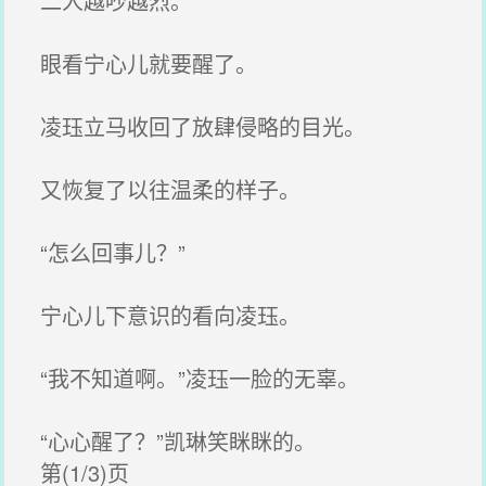
二人越吵越烈。
眼看宁心儿就要醒了。
凌珏立马收回了放肆侵略的目光。
又恢复了以往温柔的样子。
“怎么回事儿？”
宁心儿下意识的看向凌珏。
“我不知道啊。”凌珏一脸的无辜。
“心心醒了？”凯琳笑眯眯的。
第(1/3)页