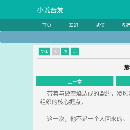
小说吾爱
首页
玄幻
武侠
都
字体
大
中
小
第
上一章
带着与破空焰达成的盟约，凌风没
组织的核心据点。
这一次，他不是一个人回来的。