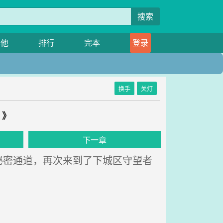
搜索
其他
排行
完本
登录
换手
关灯
？》
下一章
密通道，再次来到了下城区守望者