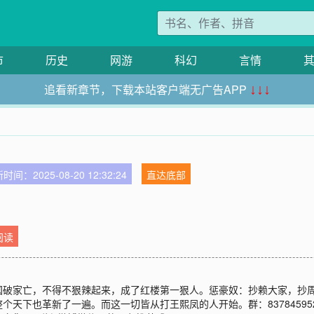
市
历史
网游
科幻
言情
追看新章节，下载本站客户端无广告APP
↓↓↓
时间：2025-08-20 12:32:24
直达底部
阅读
国破家亡，不得不狠辣起来，成了红楼第一狠人。惩豪奴：抄赖大家，抄
天下也革新了一遍。而这一切皆从打王熙凤的人开始。群：83784595