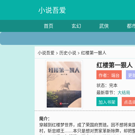
小说吾爱
首页
玄幻
武侠
都
小说吾爱
>
历史小说
> 红楼第一狠人
红楼第一狠人
作者：
端台
更新
状态：完本
最新章节：
大结局
加入书架
点击
简介：
穿越到红楼梦世界，成了荣国府贾琏。因不想将来
村，斩忠顺王……本只是想对贾家革新除弊，却把整个