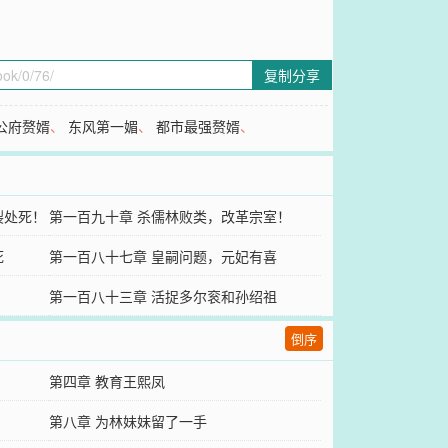
复制分享
公府赘婿
、
东风第一媚
、
都市最强赘婿
、
裂处死！
第一百九十章 杀儒林败类，改革宗室！
死
第一百八十七章 皇嗣问题，元妃有喜
第一百八十三章 活捉多尔衮和孙绍祖
倒序
第四章 教育王熙凤
第八章 为林妹妹留了一手