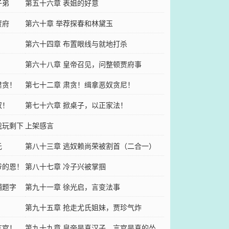
子弟
第五十六章 表姐的好意
贾府
第六十章 举荐探春和林黛玉
第六十四章 布置眼线与就地打杀
第六十八章 皇帝召见，问整顿贾府事
肃贪！
第七十二章 肃贪！缉拿恶奴贪尼！
奴！
第七十六章 掀桌子，以正家法！
我玩剩下
上架感言
元
第八十三章 逃奴赖尚荣被割首（二合一）
爷的恩！
第八十七章 冷子兴被掌掴
辅题字
第九十一章 徐光启，言变法事
第九十五章 抢走尤氏姐妹，贾珍气炸
言官！
第九十九章 皇帝是真汉子，言官是真的怂