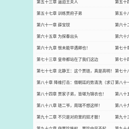
第五十三章 逼迫王夫人
第五十
第五十七章 训练贾府子弟
第五十
第六十一章 薛宝钗
第六十
第六十五章 为探春出头
第六十
第六十九章 恨未能早遇卿也！
第七十
第七十三章 皇帝都站在了我们这边
第七十
第七十七章 北静王：这个贾琏，真是高明！
第七十
第八十章 降维打击：借朝廷的势清洗（求订
第八十
阅）
第八十四章 贾家子弟，皆堪为锦衣也！
第八十
第八十八章 琏二爷，周瑞不想这样！
（求订
第八十
第九十二章 不只是对府里的奴才狠！
第九十
第九十六章 夺贾珍族权，贾珍中风不起
第九十