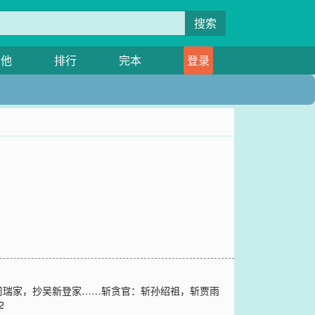
搜索
其他
排行
完本
登录
周瑞家，抄吴新登家……斩贪官：斩孙绍祖，斩贾雨
2