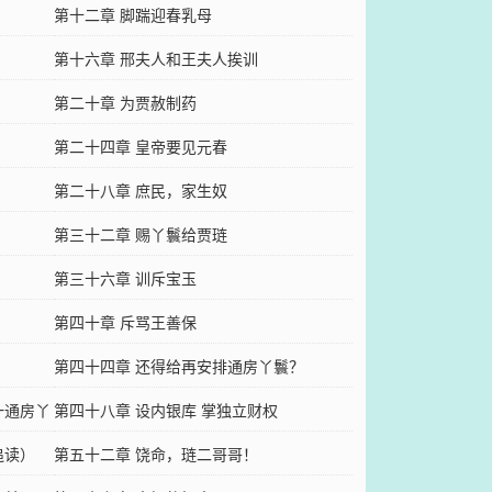
第十二章 脚踹迎春乳母
第十六章 邢夫人和王夫人挨训
第二十章 为贾赦制药
第二十四章 皇帝要见元春
第二十八章 庶民，家生奴
第三十二章 赐丫鬟给贾琏
第三十六章 训斥宝玉
第四十章 斥骂王善保
第四十四章 还得给再安排通房丫鬟？
一通房丫
第四十八章 设内银库 掌独立财权
追读）
第五十二章 饶命，琏二哥哥！