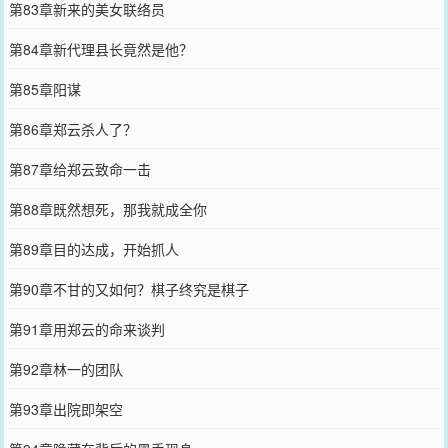
第83章新来的美女联络员
第84章新代理县长竟然是他？
第85章阳谋
第86章郑云杀人了？
第87章给郑云致命一击
第88章既然想死，那我就成全你
第89章目的达成，开始抓人
第90章不甘的又如何？棋子终究是棋子
第91章用郑云的命来谈判
第92章林一的团队
第93章出院即架空