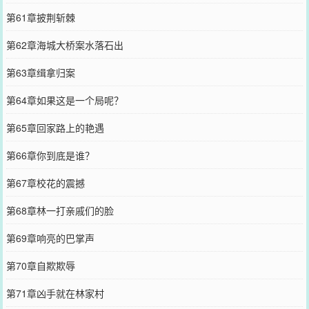
第61章披荆斩棘
第62章海城大桥案水落石出
第63章缉拿归案
第64章如果这是一个局呢？
第65章回家路上的艳遇
第66章你到底是谁？
第67章校花的震撼
第68章林一打亲戚们的脸
第69章响亮的巴掌声
第70章自欺欺辱
第71章凶手就在林家村