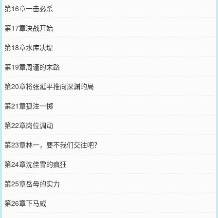
第16章一击必杀
第17章决战开始
第18章水库决堤
第19章周谨的末路
第20章将张延平推向深渊的局
第21章孤注一掷
第22章岗位调动
第23章林一，要不我们交往吧？
第24章沈佳雪的疯狂
第25章岳母的实力
第26章下马威