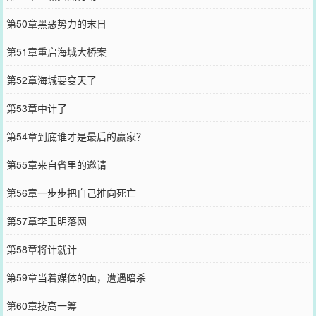
第50章黑恶势力的末日
第51章重启海城大桥案
第52章海城要变天了
第53章中计了
第54章到底谁才是最后的赢家？
第55章来自省里的邀请
第56章一步步把自己推向死亡
第57章李玉明落网
第58章将计就计
第59章当着媒体的面，遭遇暗杀
第60章技高一筹