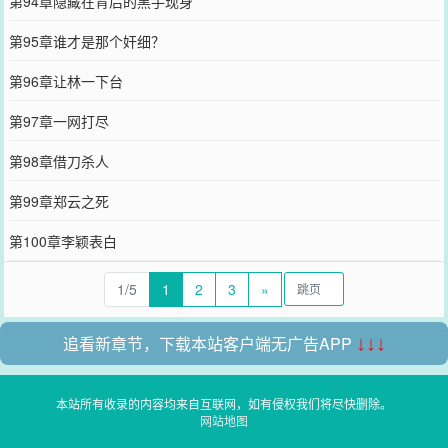
第94章隐藏在背后的黑手现身
第95章谁才是那个奸细？
第96章让林一下台
第97章一网打尽
第98章借刀杀人
第99章郑云之死
第100章李颖表白
1/5
1
2
3
»
追看新章节，下载本站客户端无广告APP
↓↓↓
本站所有收录的内容均来自互联网，如有侵权我们将尽快删除。
网站地图