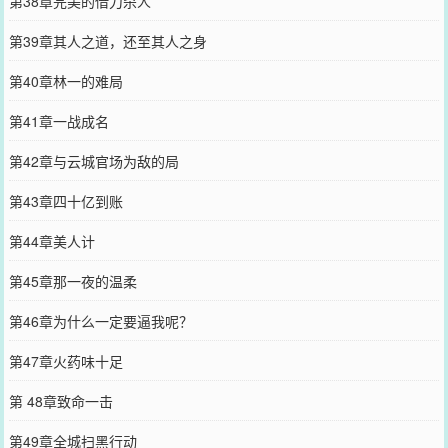
第38章完美的借刀杀人
第39章其人之道，还至其人之身
第40章林一的难局
第41章一战成名
第42章与云城官场为敌的局
第43章四十亿到账
第44章美人计
第45章那一夜的温柔
第46章为什么一定要逼我呢？
第47章火药味十足
第 48章致命一击
第49章全城扫黑行动