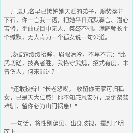
周遭几名早已嫉妒她天赋的弟子，顺势落井
下石，你一言我一语，把她平日沉默寡言、潜心
苦修，歪曲成目中无人、桀骜不驯。满庭师长个
个缄默，无人肯为一个孤女说一句公道。
凌破霜缓缓抬眸，眉眼清冷，不卑不亢：“比
武切磋，技高者胜。我恪守武规，招式有度，未
曾伤人，何来罪过？”
“还敢狡辩！”长老怒喝，“收留你无家可归孤
女，已是天大仁慈！你不知感恩安分，反倒桀骜
难驯，留你必为山门祸患！”
一句话，将性别偏见、出身歧视，摆到了明
面上。