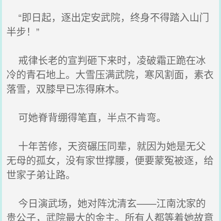
“即日起，逐出定安武院，终身不得踏入山门
半步！”
戒律长老的宣判砸下来时，凌破霜正跪在冰
冷的青石地上。大雪压满武院，寒风割面，素衣
落雪，双膝早已冻得麻木。
可她脊背绷得笔直，半点不肯弯。
十年苦修，天资碾压同辈，就因为她是无父
无母的孤女，没有家世撑腰，便要蒙冤被逐，给
世家子弟让路。
今日演武场，她对阵沈清玄——江南沈家的
贵公子，武院最大的金主。所有人都等着她故意