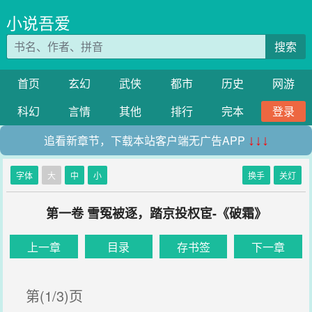
小说吾爱
搜索
首页
玄幻
武侠
都市
历史
网游
科幻
言情
其他
排行
完本
登录
追看新章节，下载本站客户端无广告APP
↓↓↓
字体
大
中
小
换手
关灯
第一卷 雪冤被逐，踏京投权宦-《破霜》
上一章
目录
存书签
下一章
第(1/3)页