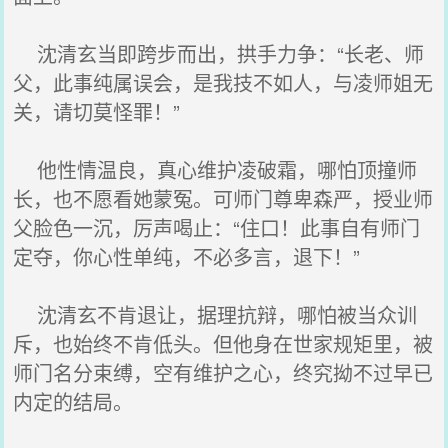
沈清玄当即跨步而出，拱手力争：“长老、师
父，此事纯属误会，是我技不如人，与凌师姐无
关，请切莫怪罪！”
他性情温良，真心维护凌破霜，哪怕顶撞师
长，也不愿看她蒙冤。可师门尊卑森严，授业师
父脸色一沉，厉声喝止：“住口！此事自有师门
定夺，你心性单纯，不必多言，退下！”
沈清玄不肯退让，据理抗辩，哪怕被当众训
斥，也始终不肯低头。但他身在世家规矩里，被
师门名分束缚，空有维护之心，终究拗不过早已
内定的结局。