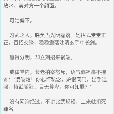
放水，卖对方一个颜面。
可她偏不。
习武之人，胜负当光明磊落。她招式堂堂正
正，百招交锋，稳稳震落沈清玄手中长剑。
赢得分明，却立刻招来祸端。
戒律堂内，长老拍案怒斥，语气偏袒毫不掩
饰：“凌破霜！你心怀私念，妒恨同门，出手逞
强，恃武骄狂，目无尊卑，你可知罪？”
没有问询经过，不讲比武规矩，上来就扣死
罪名。