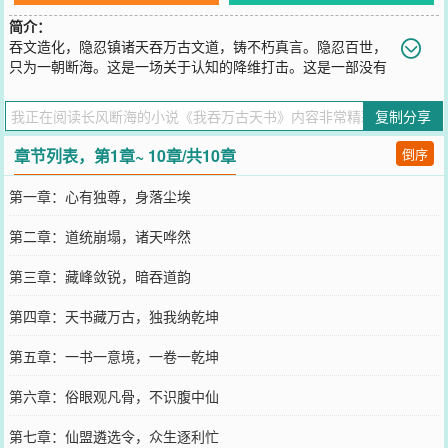
简介：
吞文造化，隐忍镇诸天吞万古文道，铸不朽真言。隐忍百世，
只为一朝断海。这是一场关于认知的降维打击。这是一部没有
打杀的修仙史。长风断海，以此文道，敬诸天。（本文无打杀，纯靠
智商与大道碾压，玻璃心慎入）
复制分享
您要是觉得《
我吞万古天书
》还不错的话请不要忘记向您QQ群和微博
微信里的朋友推荐哦！
章节列表，第1章~ 10章/共10章
倒序
第一章：心有独尊，身落尘埃
第二章：道统崩塌，诸天哗然
第三章：藏峰敛锐，暗吞道韵
第四章：天书藏万古，独我纳乾坤
第五章：一书一意境，一卷一乾坤
第六章：俗眼观凡骨，不识腹中仙
第七章：仙盟遴选令，众生逐利忙