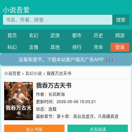
小说吾爱
搜索
首页
玄幻
武侠
都市
历史
网游
科幻
言情
其他
排行
完本
登录
追看新章节，下载本站客户端无广告APP
↓↓↓
小说吾爱
>
玄幻小说
> 我吞万古天书
我吞万古天书
作者：
长风断海
更新时间：2026-05-06 15:03:21
状态：连载
最新章节：
第十章：高台显虚浮，凡骨藏真道
加入书架
点击阅读