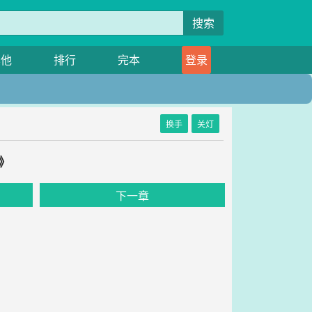
搜索
其他
排行
完本
登录
换手
关灯
》
下一章