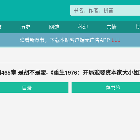
市
历史
网游
科幻
言情
追看新章节，下载本站客户端无广告APP
↓↓↓
第465章 是胡不是霍-《重生1976：开局迎娶资本家大小姐
目录
存书签