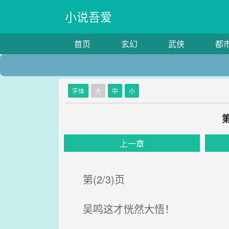
小说吾爱
首页
玄幻
武侠
都
字体
大
中
小
上一章
第(2/3)页
吴鸣这才恍然大悟！