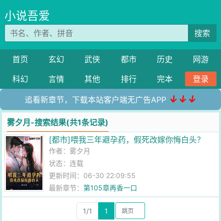
小说吾爱
搜索
首页
玄幻
武侠
都市
历史
网游
科幻
言情
其他
排行
完本
登录
↓↓↓
追看新章节，下载本站客户端无广告APP
雾夕月-搜索结果(共1条记录)
[都市]喂我三年避孕药，假死改嫁你悔白头？
作者：
雾夕月
状态：连载
更新时间：06-30 22:09:55
最新章节：
第105章再香一口
1/1
1