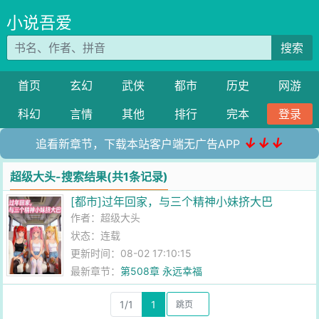
小说吾爱
搜索
首页
玄幻
武侠
都市
历史
网游
科幻
言情
其他
排行
完本
登录
↓↓↓
追看新章节，下载本站客户端无广告APP
超级大头-搜索结果(共1条记录)
[都市]过年回家，与三个精神小妹挤大巴
作者：
超级大头
状态：连载
更新时间：08-02 17:10:15
最新章节：
第508章 永远幸福
1/1
1