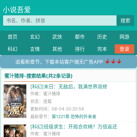
小说吾爱
搜索
首页
玄幻
武侠
都市
历史
网游
科幻
言情
其他
排行
完本
登录
↓↓↓
追看新章节，下载本站客户端无广告APP
蜜汁猪排-搜索结果(共2条记录)
[科幻]末日：无敌后，我满世界双修
作者：
蜜汁猪排
状态：连载
更新时间：08-04 20:20:58
最新章节：
第1221章 恐怖的外来者
[科幻]班级求生：开局合欢椅？万倍返还
作者：
蜜汁猪排