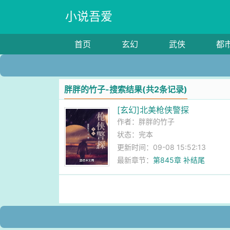
小说吾爱
首页
玄幻
武侠
都
胖胖的竹子-搜索结果(共2条记录)
[玄幻]北美枪侠警探
作者：
胖胖的竹子
状态：完本
更新时间：09-08 15:52:13
最新章节：
第845章 补结尾