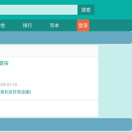
搜索
其他
排行
完本
登录
侠警探
子
9:01:10
《美利坚异常追捕》