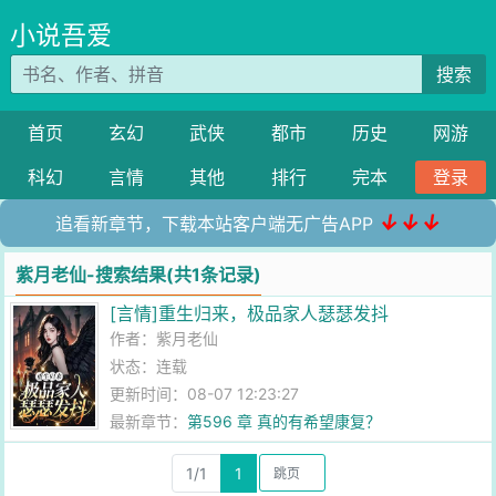
小说吾爱
搜索
首页
玄幻
武侠
都市
历史
网游
科幻
言情
其他
排行
完本
登录
↓↓↓
追看新章节，下载本站客户端无广告APP
紫月老仙-搜索结果(共1条记录)
[言情]重生归来，极品家人瑟瑟发抖
作者：
紫月老仙
状态：连载
更新时间：08-07 12:23:27
最新章节：
第596 章 真的有希望康复？
1/1
1