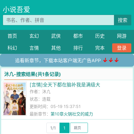
小说吾爱
搜索
首页
玄幻
武侠
都市
历史
网游
科幻
言情
其他
排行
完本
登录
↓↓↓
追看新章节，下载本站客户端无广告APP
沐凣-搜索结果(共1条记录)
[言情]全天下都在脑补我是满级大
作者：
沐凣
状态：连载
更新时间：05-19 15:37:51
最新章节：
第10章火锅社交的威力
1/1
1