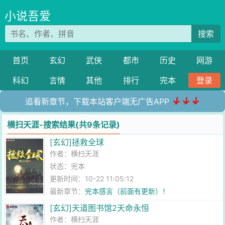
小说吾爱
搜索
首页
玄幻
武侠
都市
历史
网游
科幻
言情
其他
排行
完本
登录
↓↓↓
追看新章节，下载本站客户端无广告APP
横扫天涯-搜索结果(共9条记录)
[玄幻]拯救全球
作者：
横扫天涯
状态：完本
更新时间：10-22 11:05:12
最新章节：
完本感言（前面有更新）！
[玄幻]天道图书馆2天命永恒
作者：
横扫天涯