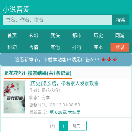
小说吾爱
搜索
首页
玄幻
武侠
都市
历史
网游
科幻
言情
其他
排行
完本
登录
↓↓↓
追看新章节，下载本站客户端无广告APP
是花花吗1-搜索结果(共1条记录)
[历史]退亲后，带着家人发家致富
作者：
是花花吗1
状态：完本
更新时间：05-12 01:38:53
最新章节：
第 628章 大结局
1/1
1