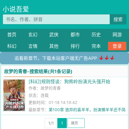
小说吾爱
搜索
首页
玄幻
武侠
都市
历史
网游
科幻
言情
其他
排行
完本
登录
↓↓↓
追看新章节，下载本站客户端无广告APP
故梦的青春-搜索结果(共1条记录)
[科幻]规则怪谈：狗熊岭扮演光头强开始
作者：
故梦的青春
状态：连载
更新时间：01-18 14:19:42
最新章节：
第100章 诡异的喜羊羊，扮演懒羊羊还不简
单？！
1/1
1