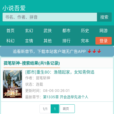
小说吾爱
搜索
首页
玄幻
武侠
都市
历史
网游
科幻
言情
其他
排行
完本
登录
↓↓↓
追看新章节，下载本站客户端无广告APP
提笔斩神-搜索结果(共1条记录)
[都市]重生80：渔猎起家，女知青倒追
作者：
提笔斩神
状态：连载
更新时间：08-06 00:26:01
最新章节：
第1335章 开会选举先进个人
1/1
1