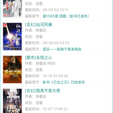
状态：连载
更新时间：09-03 03:13:11
最新章节：
第1585章 团圆（新书已发布）
[玄幻]仙河风暴
作者：
快餐店
状态：连载
更新时间：08-29 05:53:55
最新章节：
感言——有缘千里来相会
[都市]永恒之心
作者：
快餐店(书坊)
状态：连载
更新时间：10-19 01:59:05
最新章节：
新书《万古之王》已经发布
[玄幻]我真不是大佬
作者：
快餐店
状态：连载
更新时间：10-07 17:05:21