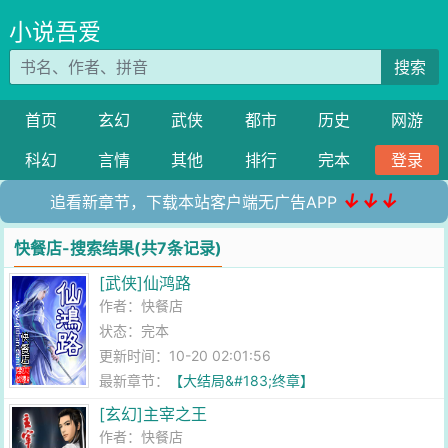
小说吾爱
搜索
首页
玄幻
武侠
都市
历史
网游
科幻
言情
其他
排行
完本
登录
↓↓↓
追看新章节，下载本站客户端无广告APP
快餐店-搜索结果(共7条记录)
[武侠]仙鸿路
作者：
快餐店
状态：完本
更新时间：10-20 02:01:56
最新章节：
【大结局&#183;终章】
[玄幻]主宰之王
作者：
快餐店