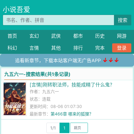
小说吾爱
搜索
首页
玄幻
武侠
都市
历史
网游
科幻
言情
其他
排行
完本
登录
↓↓↓
追看新章节，下载本站客户端无广告APP
九五六一-搜索结果(共1条记录)
[言情]刚转职法师，技能成精了什么鬼？
作者：
九五六一
状态：连载
更新时间：08-06 01:07:30
最新章节：
第466章 哪来的狐狸？
1/1
1