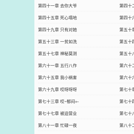
第四十一章 去你大爷
第四十
第四十五章 死心塌地
第四十
第四十九章 只有对她
第五十
第五十三章 一贫如洗
第五十
第五十七章 神秘莫测
第五十
第六十一章 五行八作
第六十
第六十五章 我小祸害
第六十
第六十九章 哎呀呀呀
第七十
第七十三章 哎~郁闷←
第七十
第七十七章 被迫营业
第七十八
第八十一章 忙碌一夜
第八十