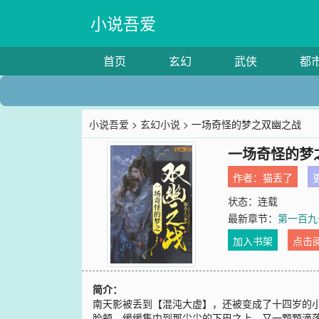
小说吾爱
首页
玄幻
武侠
都
小说吾爱
>
玄幻小说
> 一场奇怪的梦之双幽之战
一场奇怪的梦
作者：
猫丢了
更
状态：连载
最新章节：
第一百九
加入书架
点击
简介：
南天影被丢到【混沌大虚】，还被变成了十四岁的
脸颊，缓缓集中到那尖尖的下巴之上，又一颗颗滴落