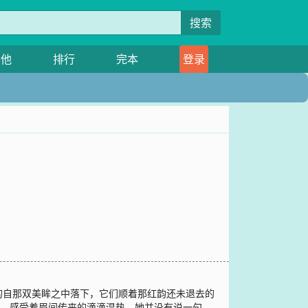
搜索
其他
排行
完本
登录
的自那双美眸之中落下，它们顺着那红韵还未退去的
昂首，感受着眉间传来的滴滴温热，她并没有说一句