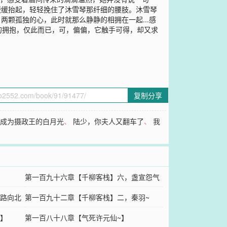
缓缓抬起，轻轻挽住了沐雪琴那纤细的腰肢。沐雪琴
两颗孤独的心，此时就那么静静的相拥在一起...感
的拥抱，仅此而已，可，偏偏，它触手可得，却又求
复制分享
学成为摄政王的白月光
、
陆少，你夫人又翻车了
、
我
第一百九十六章【千柳客栈】六，盏宣怨气
路向北
~
第一百九十二章【千柳客栈】二，秦羽~
】
第一百八十八章【气死许元仙~】