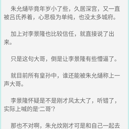
朱允熥毕竟年岁小了些，久居深宫，又一直
被吕氏养着，心思极为单纯，也没太多城府。
加上对李景隆也比较信任，就直接说了出
来。
只是这句大哥，倒是让李景隆有些懵逼了。
就目前所有皇孙中，谁还能被朱允熥称上一
声大哥。
李景隆怀疑是不是刚才风太大了，听错了，
实际上喊的是‘二哥’？
那也不对啊，朱允炆刚才可是和自己一起去