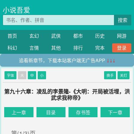
小说吾爱
搜索
首页
玄幻
武侠
都市
历史
网游
科幻
言情
其他
排行
完本
登录
追看新章节，下载本站客户端无广告APP
↓↓↓
字体
大
中
小
换手
关灯
第九十六章：凌乱的李景隆-《大明：开局被活埋，洪
武求我称帝》
上一章
目录
存书签
下一章
第(1/3)页