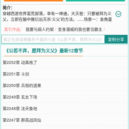
简介：
穿越西游世界蛮荒部落，幸有一神通，大灭爸：只要被拜为义
父，立即在脑中推衍出灭杀‘义父’的方法。......场景一：金角童
子手持太上老君的紫金红葫芦，大喊：羽凤仙，我叫你一声，你敢答
其它作品：
我要与超人约架
/
变身漫威的我也要当霸主
/
应吗？小羽粲然一笑：蠢魔，我叫一声‘义父’，你家老爷都不敢答
应......咦，你狗胆粗大，竟已在心里答应了？废柴，实力这么弱，都
复制分享
没能激活本仙子的‘大灭爸’。剑光一闪，金角扑街。......场景二：太白
星君：羽将军，人间称王称霸，虽逍遥自在，可终究不如天宫有清
《公若不弃，愿拜为义父》最新12章节
福，现今只要将军答应玉帝陛下的要求，别再逆天行事，即可白日飞
升，荣登仙籍。小羽好奇道：若去了天宫，玉帝封我什么官？不会是
第2252章 动真格了
弼马温吧？太白星君诧异道：怎么会是弼马温？以仙子之充沛武
德，‘武曲星’也当得。小羽想了想，认真道：羽不擅武艺，喜爱诗文歌
第2251章 斗剑
舞。请星君上禀灵霄宝殿，羽飘零半生，今幸遇玉帝赏识，愿拜为义
父，终身服侍。太白星君表情呆滞：啥？小羽轻咳几声：请玉帝封羽
第2250章 兵祖的道果
做个欢天喜地的“七仙女”，嗯，八仙女也成。......封神、西游为背景的
洪荒世界，仙狐志怪传奇。
第2249章 玄女下场
您要是觉得《
公若不弃，愿拜为义父
》还不错的话请不要忘记向您QQ
群和微博微信里的朋友推荐哦！
第2248章 法天象地
第2247章 群英战凤仙