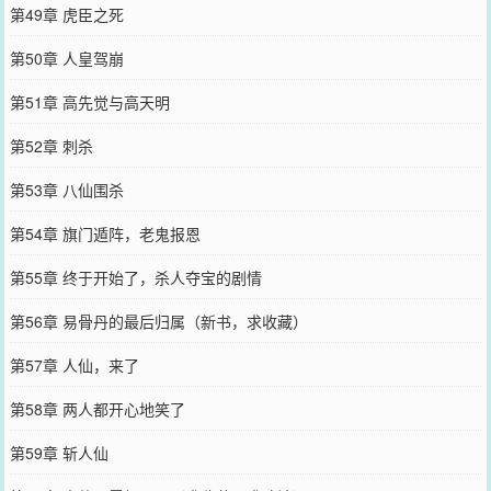
第49章 虎臣之死
第50章 人皇驾崩
第51章 高先觉与高天明
第52章 刺杀
第53章 八仙围杀
第54章 旗门遁阵，老鬼报恩
第55章 终于开始了，杀人夺宝的剧情
第56章 易骨丹的最后归属（新书，求收藏）
第57章 人仙，来了
第58章 两人都开心地笑了
第59章 斩人仙