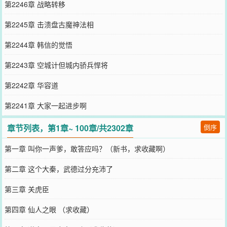
第2246章 战略转移
第2245章 击溃盘古魔神法相
第2244章 韩信的觉悟
第2243章 空城计但城内骄兵悍将
第2242章 华容道
第2241章 大家一起进步啊
章节列表，第1章~ 100章/共2302章
倒序
第一章 叫你一声爹，敢答应吗？（新书，求收藏啊）
第二章 这个大秦，武德过分充沛了
第三章 关虎臣
第四章 仙人之眼 （求收藏）