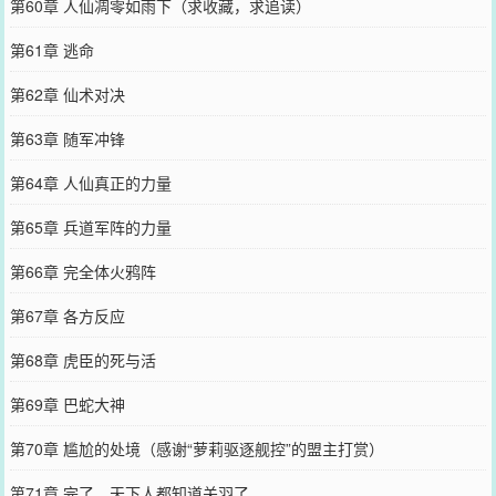
第60章 人仙凋零如雨下（求收藏，求追读）
第61章 逃命
第62章 仙术对决
第63章 随军冲锋
第64章 人仙真正的力量
第65章 兵道军阵的力量
第66章 完全体火鸦阵
第67章 各方反应
第68章 虎臣的死与活
第69章 巴蛇大神
第70章 尴尬的处境（感谢“萝莉驱逐舰控”的盟主打赏）
第71章 完了，天下人都知道关羽了