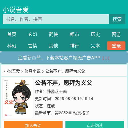
小说吾爱
搜索
首页
玄幻
武侠
都市
历史
网游
科幻
言情
其他
排行
完本
登录
追看新章节，下载本站客户端无广告APP
↓↓↓
小说吾爱
>
修真小说
> 公若不弃，愿拜为义父
公若不弃，愿拜为义父
作者：
辣酱热干面
更新时间：2026-08-08 19:19:14
状态：连载
最新章节：
第2252章 动真格了
加入书架
点击阅读