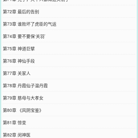
第72章 最后的告别
第73章 谁败坏了虎臣的气运
第74章 要不要保‘关羽’
第75章 神道巨擘
第76章 神仙手段
第77章 关家人
第78章 丹霞仙子温丹霞
第79章 慈母与大孝女
第80章 《风阴宝鉴》
第81章 惊变
第82章 闵神医