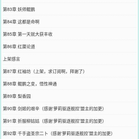
第83章 妖师鲲鹏
第84章 这都是命啊
第85章 第一天就大获丰收
第86章 红蕖论道
上架感言
第87章 红袖坊（上架，求订阅啊，拜谢了）
第88章 鲲鹏之变，悟性神通
第89章 梨香园
第90章 剑姬的艰辛（感谢‘萝莉驱逐舰控’盟主的加更）
第91章 折服柳姑姑（感谢‘萝莉驱逐舰控’盟主的加更）
第92章 千手盗圣宗二卜（感谢‘萝莉驱逐舰控’盟主的加更）