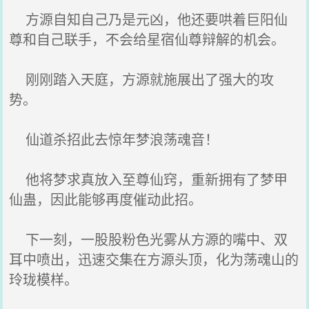
方源自知自己乃是元凶，他还要哄着巨阳仙
尊和自己联手，不会给星宿仙尊辩解的机会。
刚刚踏入天庭，方源就施展出了强大的攻
势。
仙道杀招此去惊年梦浪荡魂音！
他将梦求真放入至尊仙窍，重新拥有了梦甲
仙蛊，因此能够再度催动此招。
下一刻，一股股粉色光雾从方源的嘴中、双
耳中喷出，迅速交集在方源头顶，化为荡魂山的
玲珑模样。