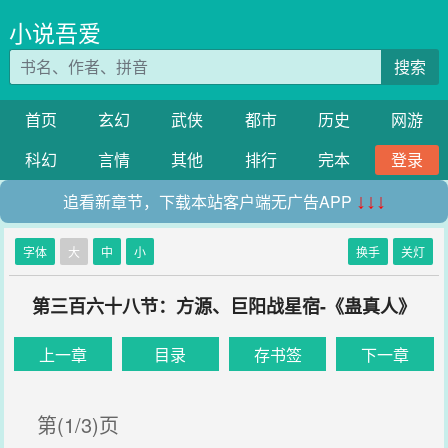
小说吾爱
搜索
首页
玄幻
武侠
都市
历史
网游
科幻
言情
其他
排行
完本
登录
追看新章节，下载本站客户端无广告APP
↓↓↓
字体
大
中
小
换手
关灯
第三百六十八节：方源、巨阳战星宿-《蛊真人》
上一章
目录
存书签
下一章
第(1/3)页