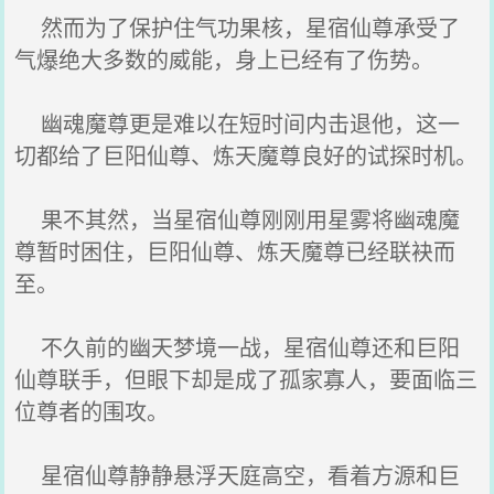
然而为了保护住气功果核，星宿仙尊承受了
气爆绝大多数的威能，身上已经有了伤势。
幽魂魔尊更是难以在短时间内击退他，这一
切都给了巨阳仙尊、炼天魔尊良好的试探时机。
果不其然，当星宿仙尊刚刚用星雾将幽魂魔
尊暂时困住，巨阳仙尊、炼天魔尊已经联袂而
至。
不久前的幽天梦境一战，星宿仙尊还和巨阳
仙尊联手，但眼下却是成了孤家寡人，要面临三
位尊者的围攻。
星宿仙尊静静悬浮天庭高空，看着方源和巨