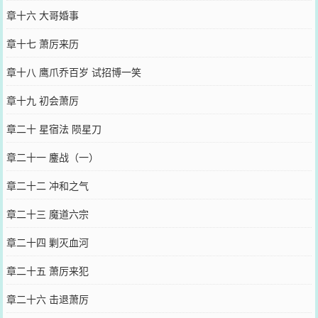
章十六 大哥婚事
章十七 萧厉来历
章十八 鹰爪乔百岁 试招博一笑
章十九 初会萧厉
章二十 星宿法 陨星刀
章二十一 鏖战（一）
章二十二 冲和之气
章二十三 魔道六宗
章二十四 剿灭血河
章二十五 萧厉来犯
章二十六 击退萧厉