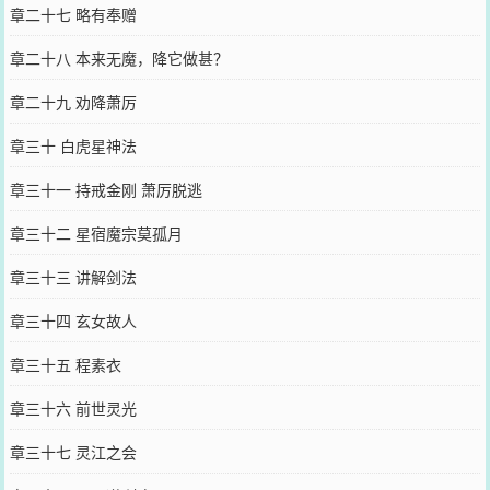
章二十七 略有奉赠
章二十八 本来无魔，降它做甚？
章二十九 劝降萧厉
章三十 白虎星神法
章三十一 持戒金刚 萧厉脱逃
章三十二 星宿魔宗莫孤月
章三十三 讲解剑法
章三十四 玄女故人
章三十五 程素衣
章三十六 前世灵光
章三十七 灵江之会