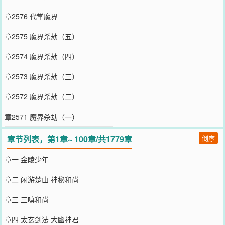
章2576 代掌魔界
章2575 魔界杀劫（五）
章2574 魔界杀劫（四）
章2573 魔界杀劫（三）
章2572 魔界杀劫（二）
章2571 魔界杀劫（一）
章节列表，第1章~ 100章/共1779章
倒序
章一 金陵少年
章二 闲游楚山 神秘和尚
章三 三嗔和尚
章四 太玄剑法 大幽神君