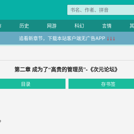
市
历史
网游
科幻
言情
追看新章节，下载本站客户端无广告APP
↓↓↓
第二章 成为了“高贵的管理员”-《次元论坛》
目录
存书签
？