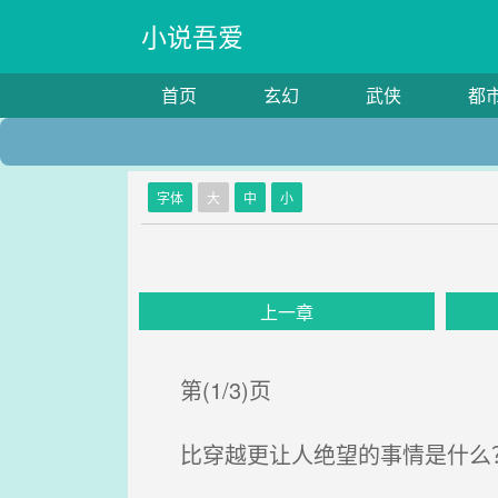
小说吾爱
首页
玄幻
武侠
都
字体
大
中
小
上一章
第(1/3)页
比穿越更让人绝望的事情是什么