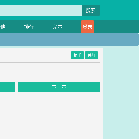
搜索
其他
排行
完本
登录
换手
关灯
下一章