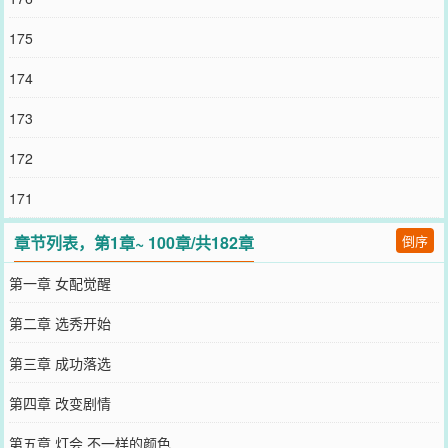
175
174
173
172
171
章节列表，第1章~ 100章/共182章
倒序
第一章 女配觉醒
第二章 选秀开始
第三章 成功落选
第四章 改变剧情
第五章 灯会 不一样的颜色