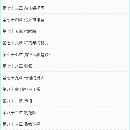
第七十三章 前往镇抚司
第七十四章 进入审讯室
第七十五章 捂眼睛
第七十六章 程景年的努力
第七十七章 萧锦言和楚钦？
第七十八章 剑簪
第七十九章 奇怪的男人
第八十章 精神不正常
第八十一章 审讯
第八十二章 桃花酥
第八十三章 我教你啊