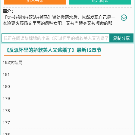
简介：
【穿书+甜宠+双洁+掉马】谢幼微落水后，忽然发现自己是一
本追妻火葬场文里面的怨种女配。又被当替身又被嘎命的那
种。谢幼微：远离剧情，珍爱生命。为了自己光明的未来，谢幼微决
定牵着女主一同跑路。然而，谢幼微才刚刚逃离剧情，就天降一纸婚
复制分享
约。婚约对象是那个原书里面鼎鼎有名的大反派王爷，按照原著里面
的描述，反派王爷温润如玉的外表下面是一颗冷酷狠辣的心。谢幼
《反派怀里的娇软美人又逃婚了》最新12章节
微：这婚，不逃不行！凭借着在现代的所学，谢幼微拼命地为自己攒
着逃婚钱，竭尽全力地试图让反派王爷厌弃自己主动退婚。在此过程
182大结局
之中，谢幼微却遇到了冷面可爱的锦衣卫，越看越喜欢。就在大婚前
夕，谢幼微预备抓着锦衣卫小哥哥逃婚的时候，却忽然发现。为什么
181
那个未婚夫王爷的面具下的脸，和锦衣卫小哥长得，一模一样？
您要是觉得《
反派怀里的娇软美人又逃婚了
》还不错的话请不要忘记
180
向您QQ群和微博微信里的朋友推荐哦！
179
178
177
176