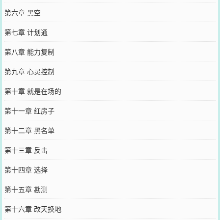
第六章 黑空
第七章 计划通
第八章 能力复制
第九章 心灵控制
第十章 就是在场的
第十一章 红房子
第十二章 黑名单
第十三章 反击
第十四章 选择
第十五章 勘测
第十六章 改天换地