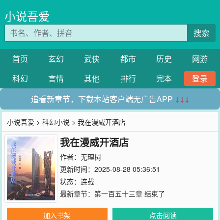
小说吾爱
搜索
首页
玄幻
武侠
都市
历史
网游
科幻
言情
其他
排行
完本
登录
追看新章节，下载本站客户端无广告APP
↓↓↓
小说吾爱
>
科幻小说
> 我在漫威开酒店
我在漫威开酒店
作者：
无理树
更新时间：2025-08-28 05:36:51
状态：连载
最新章节：
第一百五十三章 结束了
加入书架
点击阅读