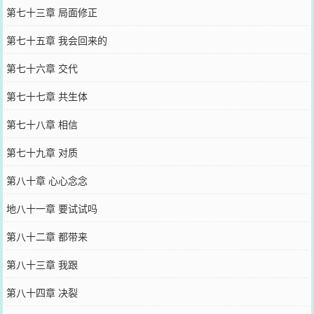
第七十三章 局面修正
第七十五章 我会回来的
第七十六章 交代
第七十七章 共生体
第七十八章 相信
第七十九章 对质
第八十章 心心念念
地八十一章 要试试吗
第八十二章 都带来
第八十三章 我跟
第八十四章 决裂