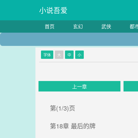
小说吾爱
首页
玄幻
武侠
都
字体
大
中
小
上一章
第(1/3)页
第18章 最后的牌