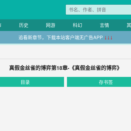
市
历史
网游
科幻
言情
追看新章节，下载本站客户端无广告APP
↓↓↓
真假金丝雀的博弈第18章-《真假金丝雀的博弈》
目录
存书签