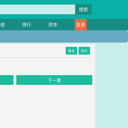
搜索
其他
排行
完本
登录
换手
关灯
下一章