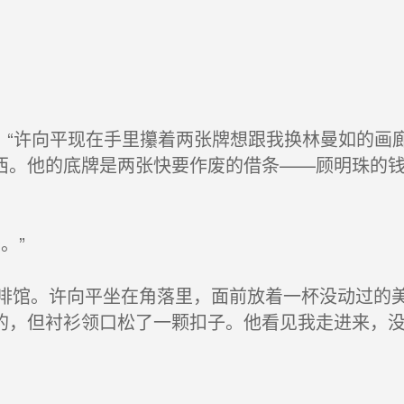
，“许向平现在手里攥着两张牌想跟我换林曼如的画
西。他的底牌是两张快要作废的借条——顾明珠的
。”
馆。许向平坐在角落里，面前放着一杯没动过的美
的，但衬衫领口松了一颗扣子。他看见我走进来，