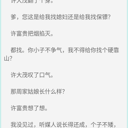
许大茂翻了个身。
爹，您这是给我找媳妇还是给我找保镖？
许富贵把烟掐灭。
都找。你小子不争气，我不得给你找个硬靠
山？
许大茂叹了口气。
那周家姑娘长什么样？
许富贵想了想。
我没见过，听媒人说长得还成，个子不矮，