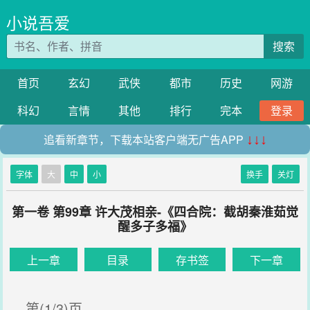
小说吾爱
搜索
首页
玄幻
武侠
都市
历史
网游
科幻
言情
其他
排行
完本
登录
追看新章节，下载本站客户端无广告APP
↓↓↓
字体
大
中
小
换手
关灯
第一卷 第99章 许大茂相亲-《四合院：截胡秦淮茹觉
醒多子多福》
上一章
目录
存书签
下一章
第(1/3)页