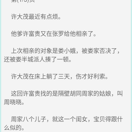
许大茂最近有点烦。
他爹许富贵又在张罗给他相亲了。
上次相亲的对象是娄小娥，被娄家否决了，
还被娄半城派人揍了一顿。
许大茂在床上躺了三天，伤才好利索。
这回许富贵找的是隔壁胡同周家的姑娘，叫
周晓晓。
周家八个儿子，就这一个闺女，宝贝得跟什
么似的。