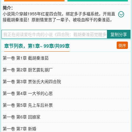
简介：
小说简介穿越1955年红星四合院，绑定多子多福系统，开局直
接截胡秦淮茹！原剧情里苦了一辈子、被吸血榨干的秦淮茹，
再也不用看贾张氏脸色，不用卑微讨好傻柱换口粮。她成了何雨柱的
第一个女人，被宠成全院最幸福的女人，接连生下龙凤胎，触发系统
复制分享
万倍暴击，粮食、布料、票证源源不断。不止秦淮茹！温柔知性的冉
秋叶老师，被他的才华和担当打动；明艳大方的于海棠，放弃许大茂
章节列表，第1章~ 99章/共99章
倒序
倒追他；家底丰厚的娄晓娥，更是带着全部身家投奔他。一个个性格
各异的美人，都被魅力折服，心甘情愿陪他共度一生。全院禽兽傻眼
第一卷 第1章 截胡秦淮茹
了！易中海养老算盘落空，贾张氏撒泼被怼到自闭，许大茂使坏反被
坑得倾家荡产。靠着多子多福系统，娶妻生子就变强，从临时工一路
第一卷 第2章 厨艺震轧钢厂
升到厂长，住洋房、开汽车，儿女绕膝、娇妻在怀，把这个禽兽遍地
的四合院，彻底变成了属于他的幸福大院！
第一卷 第3章 贾张氏大闹四合院
您要是觉得《
四合院：截胡秦淮茹觉醒多子多福
》还不错的话请不要
忘记向您QQ群和微博微信里的朋友推荐哦！
第一卷 第4章 一大爷的心思
第一卷 第5章 先上车后补票
第一卷 第6章 回娘家
第一卷 第7章 新婚