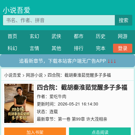
小说吾爱
搜索
首页
玄幻
武侠
都市
历史
网游
科幻
言情
其他
排行
完本
登录
追看新章节，下载本站客户端无广告APP
↓↓↓
小说吾爱
>
网游小说
> 四合院：截胡秦淮茹觉醒多子多福
四合院：截胡秦淮茹觉醒多子多福
作者：
爱吃牛肉
更新时间：2026-05-21 16:14:30
状态：连载
最新章节：
第一卷 第99章 许大茂相亲
加入书架
点击阅读