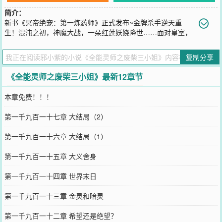
简介：
新书《冥帝绝宠：第一炼药师》正式发布~金牌杀手逆天重
生！混沌之初，神魔大战，一朵红莲妖娆降世……面对皇室，
未婚夫当众悔婚，她淡笑以对，一纸休书，红衣倾城，“我要的是一生
一代一双人，你，给不起！”紫家废物嫡女，一朝觉醒，一双凤眸祸
复制分享
世，她不再是她……
您要是觉得《
全能灵师之废柴三小姐
》还不错的话请不要忘记向您QQ
《全能灵师之废柴三小姐》最新12章节
群和微博微信里的朋友推荐哦！
本章免费！！！
第一千九百一十七章 大结局（2）
第一千九百一十六章 大结局（1）
第一千九百一十五章 大义舍身
第一千九百一十四章 世界末日
第一千九百一十三章 金灵和暗灵
第一千九百一十二章 希望还是绝望？