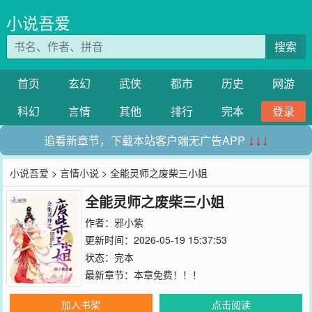
小说吾爱
搜索
首页
玄幻
武侠
都市
历史
网游
科幻
言情
其他
排行
完本
登录
追看新章节，下载本站客户端无广告APP
↓↓↓
小说吾爱
>
言情小说
> 全能灵师之废柴三小姐
全能灵师之废柴三小姐
作者：
邪小紫
更新时间：2026-05-19 15:37:53
状态：完本
最新章节：
本章免费！！！
加入书架
点击阅读