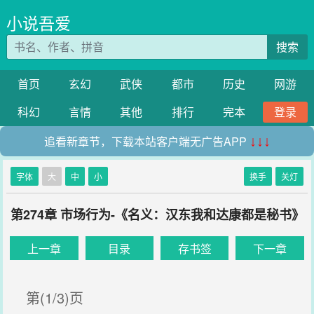
小说吾爱
搜索
首页
玄幻
武侠
都市
历史
网游
科幻
言情
其他
排行
完本
登录
追看新章节，下载本站客户端无广告APP
↓↓↓
字体
大
中
小
换手
关灯
第274章 市场行为-《名义：汉东我和达康都是秘书》
上一章
目录
存书签
下一章
第(1/3)页