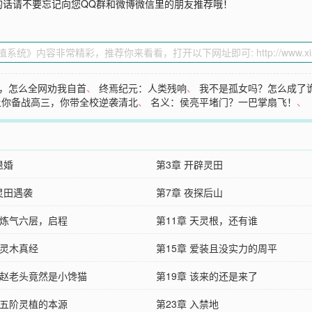
的话请不要忘记向您QQ群和微博微信里的朋友推荐哦！
，怎么全网劝我自首
、
终焉纪元：人类残响
、
我不是孤女吗？怎么成了
让你备战高三，你带全校逆袭清北
、
名义：侯亮平堵门？一巴掌扇飞！
、
退婚
第3章 开辟灵田
灵田遇袭
第7章 夜探后山
 炼气六层，启程
第11章 天灵根，还有谁
 灵木真经
第15章 爱装且没实力的周平
章 赵老头竟然是小馋猫
第19章 该来的还是来了
 五阶灵植的本源
第23章 入禁地