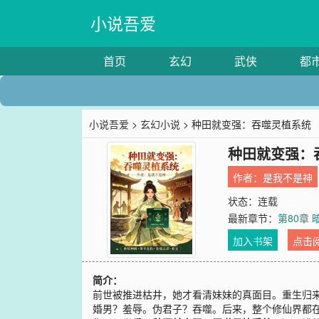
小说吾爱
首页
玄幻
武侠
都
小说吾爱
>
玄幻小说
> 种田就变强：吞噬灵植系统
种田就变强：
作者：
是我不是神
状态：连载
最新章节：
第80章
加入书架
点击
简介：
前世被推进枯井，她才看清妹妹的真面目。重生归
婚男？羞辱。伪君子？吞噬。后来，整个修仙界都在