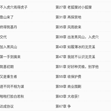
章 不入虎穴焉得虎子
第27章 老狐狸对小狐狸
 靠山来了
第31章 再探禁地
 终得筑基丹
第35章 风雨欲来
 交代
第39章 出发黑风山，入虎穴
 加入黑风山
第43章 如履薄冰的沈灵溪
 第一手到擒来
第47章 我就不认识沈灵溪
 筑基初期
第51章 好好种灵植，别学他
 又是重生者
第55章 收保护费
 道不同不相为谋
第59章 商业围剿
 啪啪打脸白若秋
第63章 大收获！
 达成协议
第67章 争